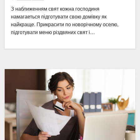
З наближенням свят кожна господиня
намагаеться підготувати свою домівку як
найкраще. Прикрасити по новорічному оселю,
підготувати меню різдвяних свят і…