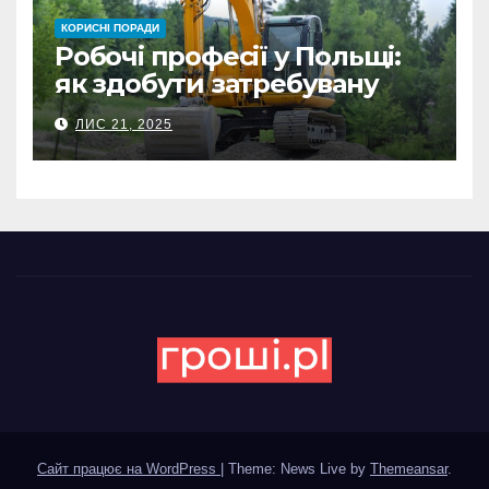
КОРИСНІ ПОРАДИ
Робочі професії у Польщі:
як здобути затребувану
спеціальність та заробляти
ЛИС 21, 2025
гідні гроші
Сайт працює на WordPress
|
Theme: News Live by
Themeansar
.