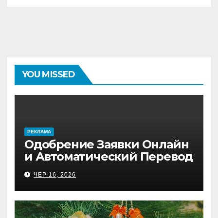
YOU MISSED
PЕКЛАМА
Одобрение Заявки Онлайн
и Автоматический Перевод
на Банковский Счёт.
ЧЕР 16, 2026
Проверь