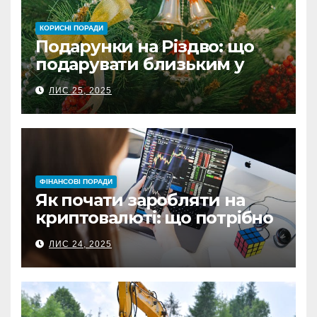
КОРИСНІ ПОРАДИ
Подарунки на Різдво: що
подарувати близьким у
Польщі
ЛИС 25, 2025
ФІНАНСОВІ ПОРАДИ
Як почати заробляти на
криптовалюті: що потрібно
знати перед першою
ЛИС 24, 2025
інвестицією