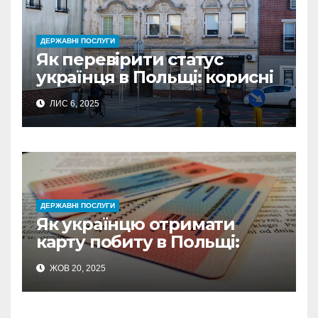
ДЕРЖАВНІ ПОСЛУГИ
Як перевірити статус
українця в Польщі: корисні
сервіси та покрокові
ЛИС 6, 2025
інструкції
ДЕРЖАВНІ ПОСЛУГИ
Як українцю отримати
карту побиту в Польщі:
документи та терміни
ЖОВ 20, 2025