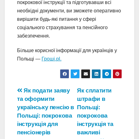
покрокової інструкції та підготувавши всі
необхідні документи, ви зможете оперативно
вирішити будь-які питання у сфері
соціального страхування та пенсійного
забезпечення.
Більше корисної інформації для українців у
Польщі —
Гроші.pl.
Навігація
Як подати заяву
Як сплатити
та оформити
штрафи в
записів
українську пенсію в
Польщі:
Польщі: покрокова
покрокова
інструкція для
інструкція та
пенсіонерів
важливі