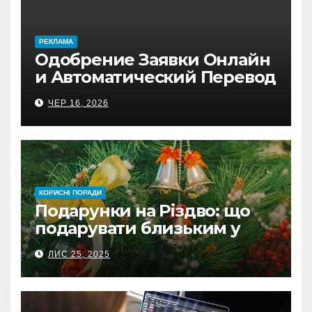
PЕКЛАМА
Одобрение Заявки Онлайн
и Автоматический Перевод
на Банковский Счёт.
ЧЕР 16, 2026
Проверь
КОРИСНІ ПОРАДИ
Подарунки на Різдво: що
подарувати близьким у
Польщі
ЛИС 25, 2025