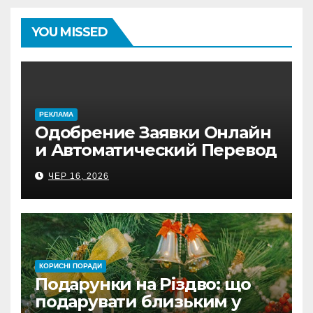
YOU MISSED
PЕКЛАМА
Одобрение Заявки Онлайн
и Автоматический Перевод
на Банковский Счёт.
ЧЕР 16, 2026
Проверь
КОРИСНІ ПОРАДИ
Подарунки на Різдво: що
подарувати близьким у