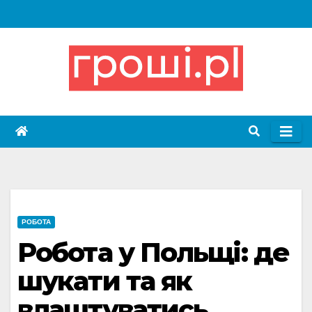
Skip
to
content
РОБОТА
Робота у Польщі: де
шукати та як
влаштуватись