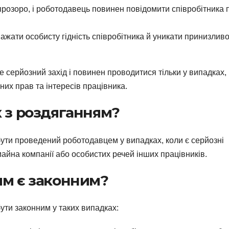
озоро, і роботодавець повинен повідомити співробітника 
жати особисту гідність співробітника й уникати принизливо
 серйозний захід і повинен проводитися тільки у випадках,
нних прав та інтересів працівника.
к з роздяганням?
бути проведений роботодавцем у випадках, коли є серйозні
майна компанії або особистих речей інших працівників.
ям є законним?
ути законним у таких випадках: