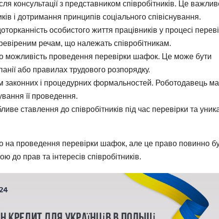
ля консультації з представником співробітників. Це важлив
ків і дотримання принципів соціального співіснування.
орканність особистого життя працівників у процесі переві
евіреним речам, що належать співробітникам.
ро можливість проведення перевірки шафок. Це може бути
анії або правилах трудового розпорядку.
м законних і процедурних формальностей. Роботодавець ма
ування її проведення.
ве ставлення до співробітників під час перевірки та уник
о на проведення перевірки шафок, але це право повинно б
ою до прав та інтересів співробітників.