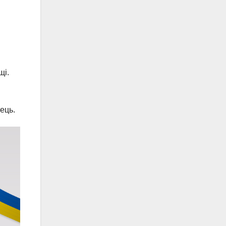
щі.
вець.