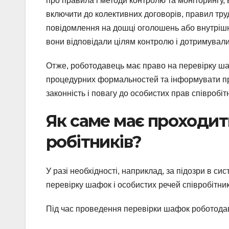
про правила і методи контролю та моніторингу,
включити до колективних договорів, правил труд
повідомлення на дошці оголошень або внутрішні
вони відповідали цілям контролю і дотримувал
Отже, роботодавець має право на перевірку ша
процедурних формальностей та інформувати пра
законність і повагу до особистих прав співробітн
Як саме має проходит
робітників?
У разі необхідності, наприклад, за підозри в 
перевірку шафок і особистих речей співробітни
Під час проведення перевірки шафок роботода