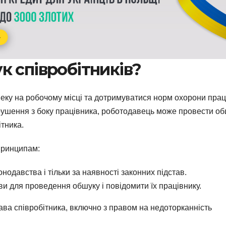
к співробітників?
еку на робочому місці та дотримуватися норм охорони прац
рушення з боку працівника, роботодавець може провести об
ітника.
принципам:
одавства і тільки за наявності законних підстав.
и для проведення обшуку і повідомити їх працівнику.
ва співробітника, включно з правом на недоторканність