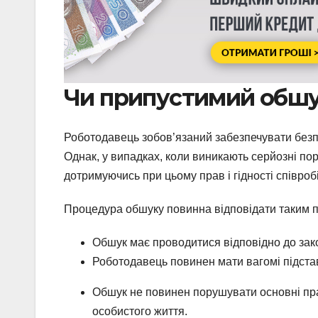
Чи припустимий обшу
Роботодавець зобов’язаний забезпечувати безп
Однак, у випадках, коли виникають серйозні по
дотримуючись при цьому прав і гідності співроб
Процедура обшуку повинна відповідати таким 
Обшук має проводитися відповідно до закон
Роботодавець повинен мати вагомі підстав
Обшук не повинен порушувати основні пра
особистого життя.