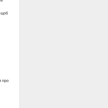
на
, щоб
я про