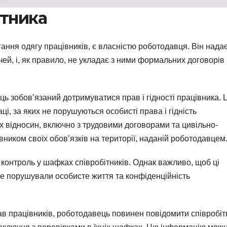
ітника
ання одягу працівників, є власністю роботодавця. Він нада
ей, і, як правило, не укладає з ними формальних договорів
ь зобов’язаний дотримуватися прав і гідності працівника. 
і, за яких не порушуються особисті права і гідність
вих відносин, включно з трудовими договорами та цивільно-
ником своїх обов’язків на території, наданій роботодавцем
контроль у шафках співробітників. Однак важливо, щоб ці
не порушували особисте життя та конфіденційність
в працівників, роботодавець повинен повідомити співробіт