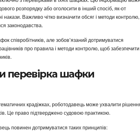
 включно з перевірками в їхніх шафках. Цю інформацію мож
ового розпорядку або оголосити в інший спосіб, як-от
 накази. Важливо чітко визначити обсяг і методи контролю
ися законодавства.
фок співробітників, але зобов’язаний дотримуватися
цівників про правила і методи контролю, щоб забезпечити
иків.
и перевірка шафки
систематичних крадіжках, роботодавець може ухвалити рішенн
ків. Це право підтверджено судовою практикою.
вець повинен дотримуватися таких принципів: