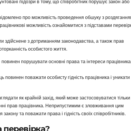
нтовані підозри в тому, що співробітник порушує закон або
відомлено про можливість проведення обшуку з роздяганням
працівникові можливість ознайомитися з підставами перевір
и здійснене з дотриманням законодавства, а також прав
оторканність особистого життя.
е повинен порушувати основні права та інтереси працівника
ь повинен поважати особисту гідність працівника і уникати
глядати як крайній захід, який може застосовуватися тільки
манні прав працівника. Неприпустимим є зловживання цим
закону та поважати права і гідність своїх співробітників.
а перевірка?