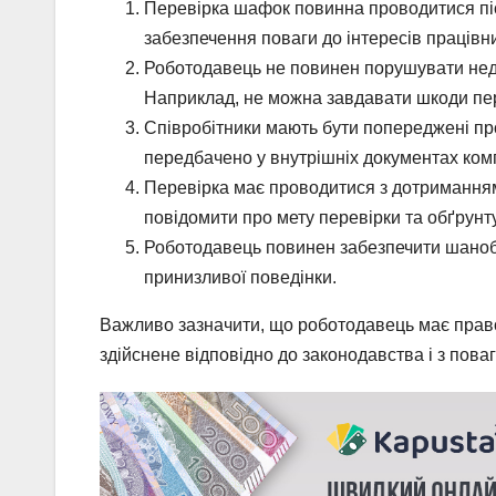
Перевірка шафок повинна проводитися піс
забезпечення поваги до інтересів працівни
Роботодавець не повинен порушувати недот
Наприклад, не можна завдавати шкоди пер
Співробітники мають бути попереджені п
передбачено у внутрішніх документах комп
Перевірка має проводитися з дотримання
повідомити про мету перевірки та обґрунт
Роботодавець повинен забезпечити шанобли
принизливої поведінки.
Важливо зазначити, що роботодавець має прав
здійснене відповідно до законодавства і з поваг