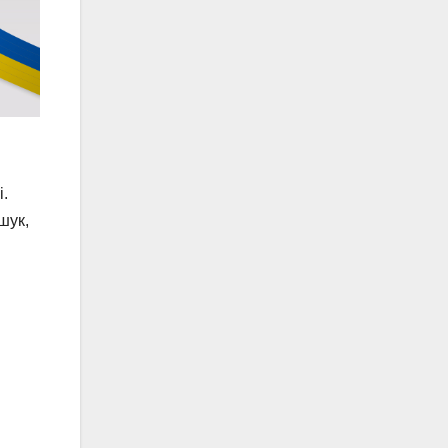
і.
шук,