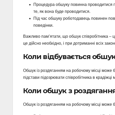
Процедура обшуку повинна проводитися пр
те, як вона буде проводитися.
Під час обшуку роботодавець повинен пова
поведінки.
Важливо пам’ятати, що обшук співробітника – це
це дійсно необхідно, і при дотриманні всіх зако
Коли відбувається обшу
Обшук із роздяганням на робочому місці може 
підстави підозрювати співробітника в крадіжці 
Коли обшук з роздяганн
Обшук із роздяганням на робочому місці може б