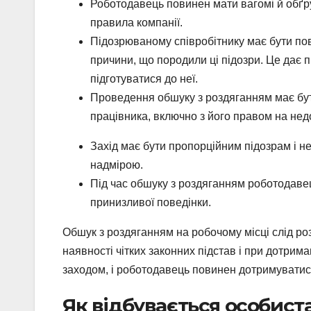
Роботодавець повинен мати вагомі й обґру
правила компанії.
Підозрюваному співробітнику має бути по
причини, що породили ці підозри. Це дає 
підготуватися до неї.
Проведення обшуку з роздяганням має бут
працівника, включно з його правом на нед
Захід має бути пропорційним підозрам і н
надмірою.
Під час обшуку з роздяганням роботодавец
принизливої поведінки.
Обшук з роздяганням на робочому місці слід роз
наявності чітких законних підстав і при дотри
заходом, і роботодавець повинен дотримуватися 
Як відбувається особист