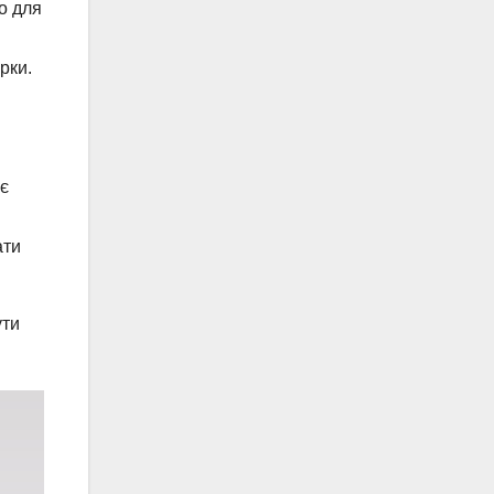
о для
рки.
є
ати
ути