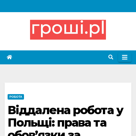
Skip
to
content
РОБОТА
Віддалена робота у
Польщі: права та
обовʼязки за