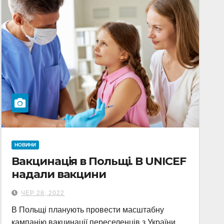
НОВИНИ
Вакцинація в Польщі. В UNICEF
надали вакцини
ЧЕР 28, 2022
В Польщі планують провести масштабну
кампанію вакцинації переселенців з України.