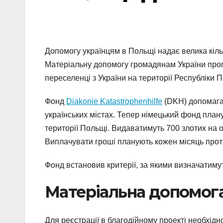
Допомогу українцям в Польщі надає велика кіль
Матеріальну допомогу громадянам України проп
переселенці з України на території Республіки 
Фонд
Diakonie Katastrophenhilfe
(DKH) допомагає
українських містах. Тепер німецький фонд пл
території Польщі. Видаватимуть 700 злотих на о
Виплачувати гроші планують кожен місяць про
Фонд встановив критерії, за якими визначатиму
Матеріальна допомога
Для реєстрації в благодійному проекті необхідн