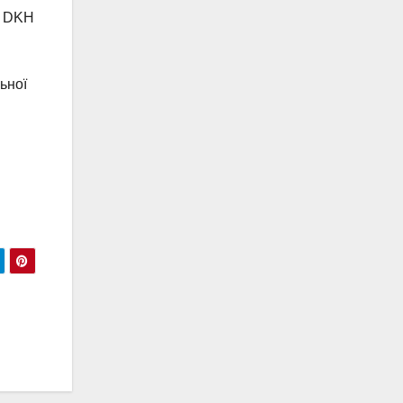
у DKH
ьної