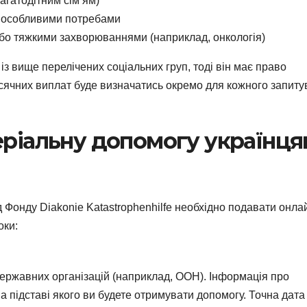
багатодітним сім’ям)
 з особливими потребами
 або тяжкими захворюваннями (наприклад, онкологія)
із вище перелічених соціальних груп, тоді він має право
сячних виплат буде визначатись окремо для кожного запиту
еріальну допомогу українц
 Фонду Diakonie Katastrophenhilfe необхідно подавати онла
оки:
ержавних організацій (наприклад, ООН). Інформація про
на підставі якого ви будете отримувати допомогу. Точна дата