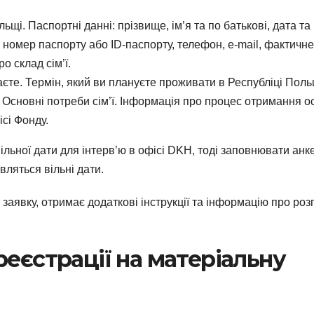
і. Паспортні данні: прізвище, ім’я та по батькові, дата та 
 номер паспорту або ID-паспорту, телефон, e-mail, фактичне
о склад сім’ї.
єте. Термін, який ви плануєте проживати в Республіці Поль
сновні потреби сім’ї. Інформація про процес отримання ос
ісі Фонду.
льної дати для інтерв’ю в офісі DKH, тоді заповнювати анк
вляться вільні дати.
 заявку, отримає додаткові інструкції та інформацію про роз
еєстрації на матеріальну