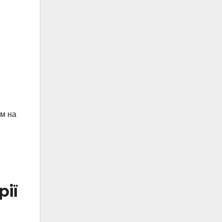
ям на
рії