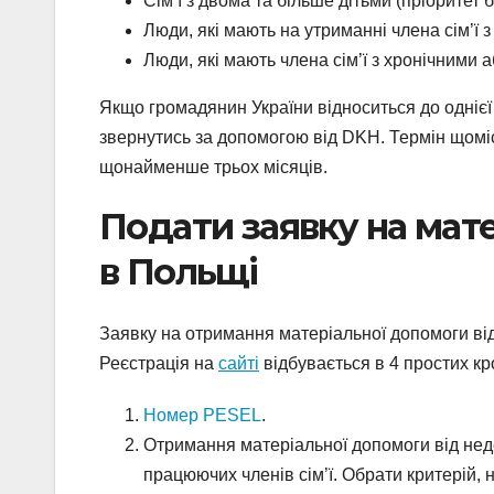
Сім’ї з двома та більше дітьми (пріоритет 
Люди, які мають на утриманні члена сім’ї
Люди, які мають члена сім’ї з хронічними
Якщо громадянин України відноситься до однієї 
звернутись за допомогою від DKH. Термін щомі
щонайменше трьох місяців.
Подати заявку на мат
в Польщі
Заявку на отримання матеріальної допомоги від
Реєстрація на
сайті
відбувається в 4 простих кр
Номер PESEL
.
Отримання матеріальної допомоги від нед
працюючих членів сім’ї. Обрати критерій, 