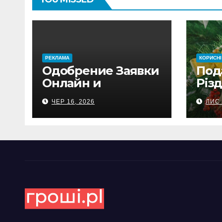
PЕКЛАМА
КОРИСНІ
Одобрение Заявки
Под
Онлайн и
Різд
Автоматический
под
ЧЕР 16, 2026
ЛИС 
Перевод на
бли
Банковский Счёт.
Проверь