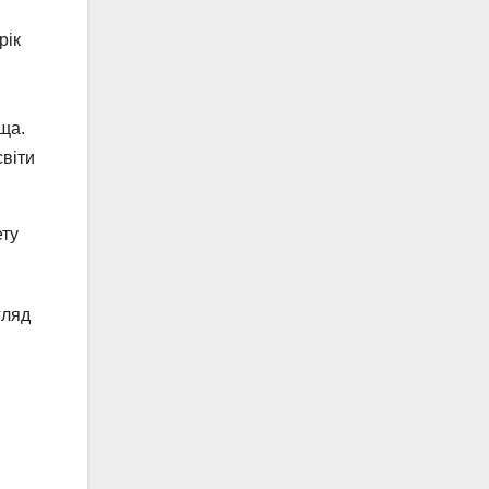
рік
ща.
віти
ету
гляд