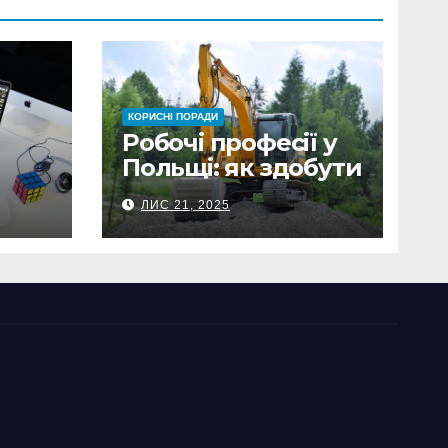
КОРИСНІ ПОРАДИ
Робочі професії у
Польщі: як здобути
 що
затребувану
ЛИС 21, 2025
спеціальність та
заробляти гідні
гроші