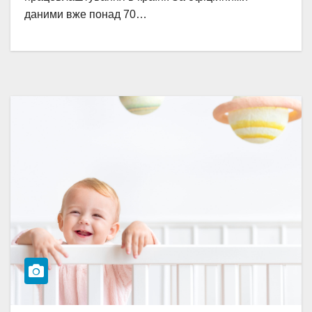
даними вже понад 70…