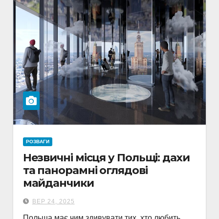
РОЗВАГИ
Незвичні місця у Польщі: дахи
та панорамні оглядові
майданчики
ВЕР 24, 2025
Польща має чим здивувати тих, хто любить