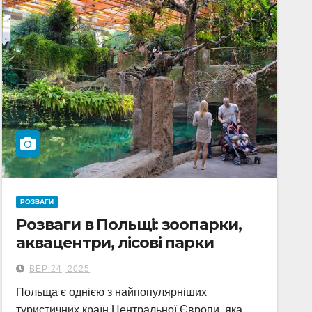
РОЗВАГИ
Розваги в Польщі: зоопарки,
аквацентри, лісові парки
ВЕР 24, 2025
Польща є однією з найпопулярніших
туристичних країн Центральної Європи, яка