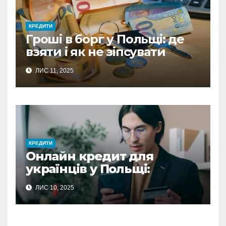
КРЕДИТИ
Гроші в борг у Польщі: де
взяти і як не зіпсувати
стосунки
ЛИС 11, 2025
КРЕДИТИ
Онлайн кредит для
українців у Польщі:
повний гайд з отримання
ЛИС 10, 2025
фінансової підтримки