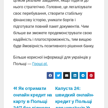
цілком реальне завдання, якщо підійти до
нього стратегічно. Головне, це легалізувати
своє перебування, створити стабільну
фінансову історію, уникати боргів і
підготувати повний пакет документів. Чим
більше ви зможете продемонструвати свою
надійність і платоспроможність, тим вищою
буде ймовірність позитивного рішення банку.
Більше корисної інформації для українців у
Польщі —
Гроші.pl.
Навігація
Як отримати
Капуста 24:
онлайн кредит на
швидкий онлайн-
записів
карту в Польщі
кредит у Польщі
24/7 без відмови
для українців