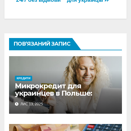
ПОВ’ЯЗАНИЙ ЗАПИС
КРЕДИТИ
Микрокредит для
украинцев в Польше:
полное руководство по
ЛИС 13, 2025
выбору оптимального
решения