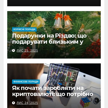
Проверь
КОРИСНІ ПОРАДИ
Подарунки на Різдво: що
подарувати близьким у
Польщі
ЛИС 25, 2025
ФІНАНСОВІ ПОРАДИ
Як почати заробляти на
криптовалюті: що потрібно
знати перед першою
ЛИС 24, 2025
інвестицією