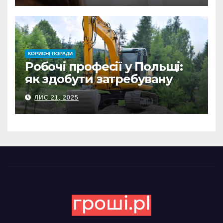
КОРИСНІ ПОРАДИ
Робочі професії у Польщі:
як здобути затребувану
спеціальність та заробляти
ЛИС 21, 2025
гідні гроші