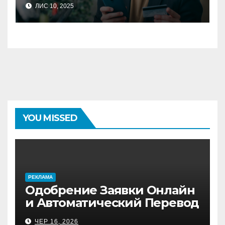
ЛИС 10, 2025
фінансової підтримки
YOU MISSED
PЕКЛАМА
Одобрение Заявки Онлайн
и Автоматический Перевод
на Банковский Счёт.
ЧЕР 16, 2026