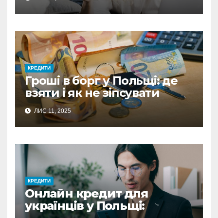
выбору оптимального
решения
КРЕДИТИ
Гроші в борг у Польщі: де
взяти і як не зіпсувати
стосунки
ЛИС 11, 2025
КРЕДИТИ
Онлайн кредит для
українців у Польщі:
повний гайд з отримання