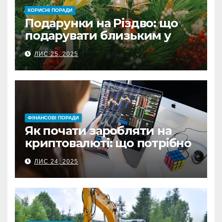
КОРИСНІ ПОРАДИ
Подарунки на Різдво: що
подарувати близьким у
Польщі
ЛИС 25, 2025
ФІНАНСОВІ ПОРАДИ
Як почати заробляти на
криптовалюті: що потрібно
знати перед першою
ЛИС 24, 2025
інвестицією