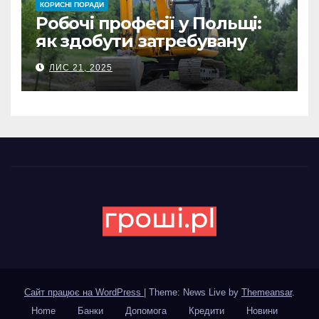
КОРИСНІ ПОРАДИ
Робочі професії у Польщі:
як здобути затребувану
спеціальність та заробляти
ЛИС 21, 2025
гідні гроші
Сайт працює на WordPress
|
Theme: News Live by
Themeansar
.
Home
Банки
Допомога
Кредити
Новини