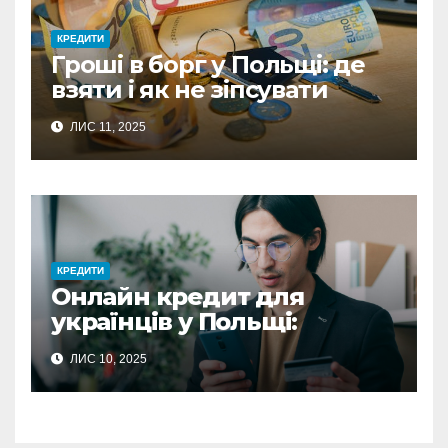
КРЕДИТИ
Гроші в борг у Польщі: де
взяти і як не зіпсувати
стосунки
ЛИС 11, 2025
КРЕДИТИ
Онлайн кредит для
українців у Польщі:
повний гайд з отримання
ЛИС 10, 2025
фінансової підтримки