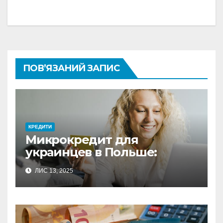
ПОВ’ЯЗАНИЙ ЗАПИС
КРЕДИТИ
Микрокредит для
украинцев в Польше:
полное руководство по
ЛИС 13, 2025
выбору оптимального
решения