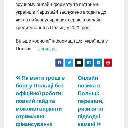
зручному онлайн-формату та підтримці
українців Kapusta24 заслужено входить до
числа найпопулярніших сервісів онлайн-
кредитування в Польщі у 2025 році.
Більше корисної інформації для українців у
Польщі —
Гроші.pl.
Навігація
Як взяти гроші в
Онлайн
борг у Польщі без
позика в
записів
офіційної роботи:
Польщі:
повний гайд та
переваги,
можливі варіанти
ризики та
отримання
підводні
фінансування
камені