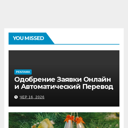
YOU MISSED
PЕКЛАМА
Одобрение Заявки Онлайн
и Автоматический Перевод
на Банковский Счёт.
ЧЕР 16, 2026
Проверь