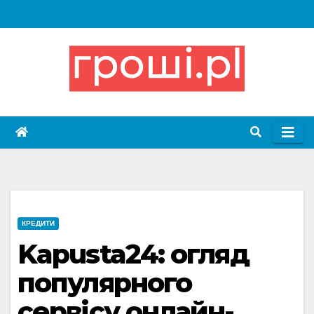
Skip
to
content
КРЕДИТИ
Kapusta24: огляд
популярного
сервісу онлайн-