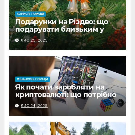
КОРИСНІ ПОРАДИ
Подарунки на Різдво: що
подарувати близьким у
Польщі
ЛИС 25, 2025
ФІНАНСОВІ ПОРАДИ
Як почати заробляти на
криптовалюті: що потрібно
знати перед першою
ЛИС 24, 2025
інвестицією