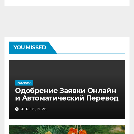
YOU MISSED
PЕКЛАМА
Одобрение Заявки Онлайн
и Автоматический Перевод
на Банковский Счёт.
ЧЕР 16, 2026
Проверь