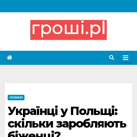
Skip
to
content
НОВИНИ
Українці у Польщі:
скільки заробляють
біженці?