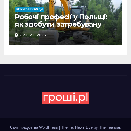
КОРИСНІ ПОРАДИ
Робочі професії у Польщі:
як здобути затребувану
спеціальність та заробляти
ЛИС 21, 2025
гідні гроші
Сайт працює на WordPress
|
Theme: News Live by
Themeansar
.