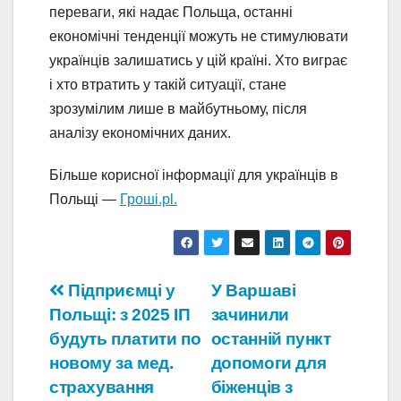
переваги, які надає Польща, останні
економічні тенденції можуть не стимулювати
українців залишатись у цій країні. Хто виграє
і хто втратить у такій ситуації, стане
зрозумілим лише в майбутньому, після
аналізу економічних даних.
Більше корисної інформації для українців в
Польщі —
Гроші.pl.
Навігація
Підприємці у
У Варшаві
Польщі: з 2025 ІП
зачинили
записів
будуть платити по
останній пункт
новому за мед.
допомоги для
страхування
біженців з