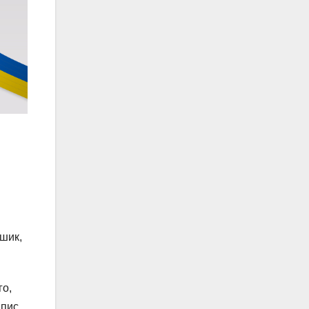
ошик,
го,
дпис.