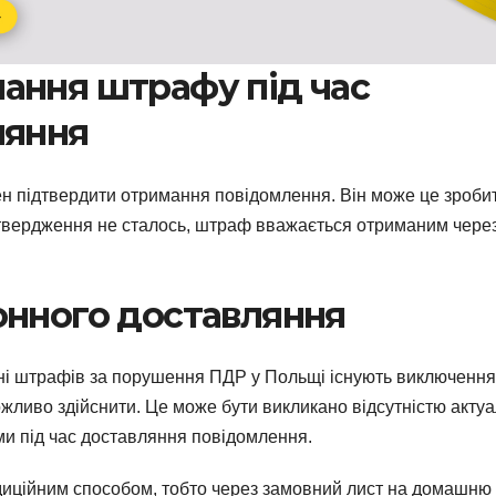
ання штрафу під час
ляння
ен підтвердити отримання повідомлення. Він може це зроби
дтвердження не сталось, штраф вважається отриманим чере
онного доставляння
нні штрафів за порушення ПДР у Польщі існують виключення
ливо здійснити. Це може бути викликано відсутністю актуа
еми під час доставляння повідомлення.
диційним способом, тобто через замовний лист на домашню