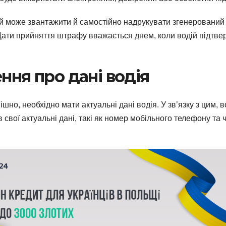
й може звантажити й самостійно надрукувати згенерований
Дати прийняття штрафу вважається днем, коли водій підтве
ння про дані водія
о, необхідно мати актуальні дані водія. У зв’язку з цим, в
свої актуальні дані, такі як номер мобільного телефону та 