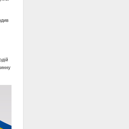
рдив
одій
чинну