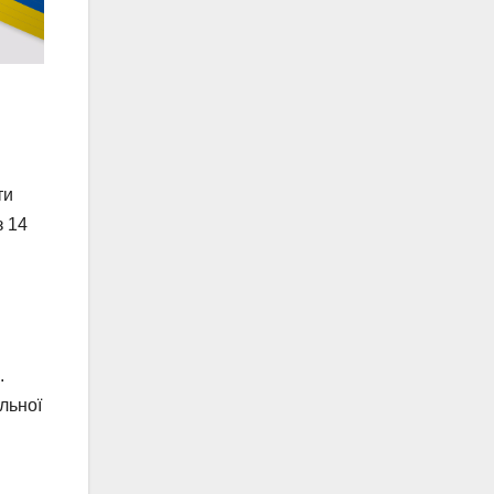
ти
з 14
.
льної