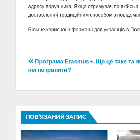
адресу порушника. Якщо отримувач по якійсь з 
доставлений традиційним способом з повідом
Більше корисної інформації для українців в П
Навігація
Програма Erasmus+. Ще це таке та я
неї потрапити?
записів
ПОВ’ЯЗАНИЙ ЗАПИС