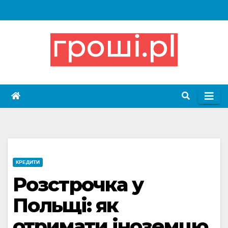
Skip
to
content
КРЕДИТИ
Розстрочка у
Польщі: як
отримати іноземцю