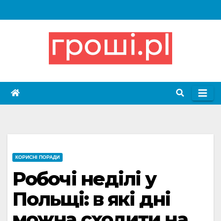
Skip
to
content
КОРИСНІ ПОРАДИ
Робочі неділі у
Польщі: в які дні
можна сходити на