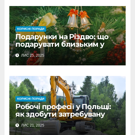
КОРИСНІ ПОРАДИ
Подарунки на Різдво: що
подарувати близьким у
Польщі
ЛИС 25, 2025
КОРИСНІ ПОРАДИ
Робочі професії у Польщі:
як здобути затребувану
спеціальність та заробляти
ЛИС 21, 2025
гідні гроші