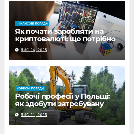
ФІНАНСОВІ ПОРАДИ
Як почати заробляти на
криптовалюті: що потрібно
знати перед першою
ЛИС 24, 2025
інвестицією
КОРИСНІ ПОРАДИ
Робочі професії у Польщі:
як здобути затребувану
спеціальність та заробляти
ЛИС 21, 2025
гідні гроші