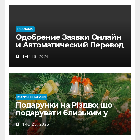
PЕКЛАМА
Одобрение Заявки Онлайн
и Автоматический Перевод
на Банковский Счёт.
ЧЕР 16, 2026
Проверь
КОРИСНІ ПОРАДИ
Подарунки на Різдво: що
подарувати близьким у
Польщі
ЛИС 25, 2025