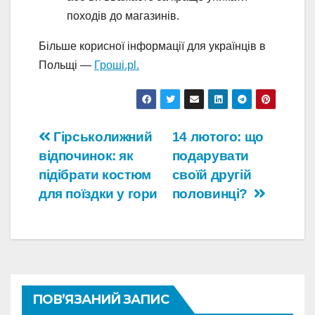
походів до магазинів.
Більше корисної інформації для українців в
Польщі —
Гроші.pl.
Навігація
Гірськолижний
14 лютого: що
відпочинок: як
подарувати
записів
підібрати костюм
своїй другій
для поїздки у гори
половинці?
ПОВ’ЯЗАНИЙ ЗАПИС