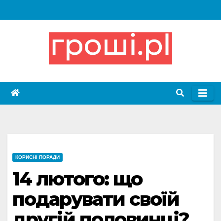
Skip
to
content
КОРИСНІ ПОРАДИ
14 лютого: що
подарувати своїй
другій половинці?