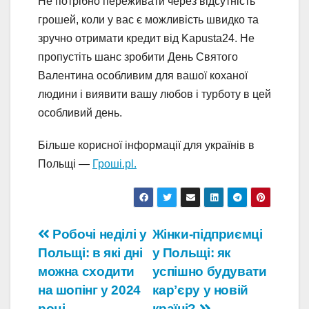
Не потрібно переживати через відсутність
грошей, коли у вас є можливість швидко та
зручно отримати кредит від Kapusta24. Не
пропустіть шанс зробити День Святого
Валентина особливим для вашої коханої
людини і виявити вашу любов і турботу в цей
особливий день.
Більше корисної інформації для українів в
Польщі —
Гроші.pl.
Навігація
Робочі неділі у
Жінки-підприємці
Польщі: в які дні
у Польщі: як
записів
можна сходити
успішно будувати
на шопінг у 2024
карʼєру у новій
році
країні?