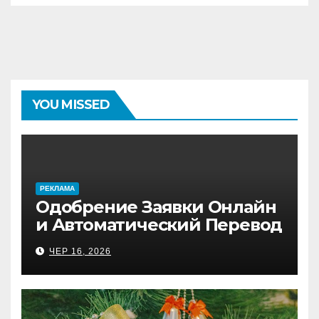
YOU MISSED
PЕКЛАМА
Одобрение Заявки Онлайн
и Автоматический Перевод
на Банковский Счёт.
ЧЕР 16, 2026
Проверь