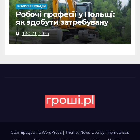
КОРИСНІ ПОРАДИ
Робочі професії у Польщі:
як здобути затребувану
спеціальність та заробляти
ЛИС 21, 2025
гідні гроші
Сайт працює на WordPress
|
Theme: News Live by
Themeansar
.