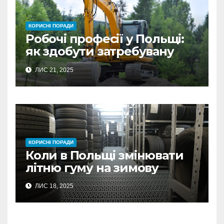
КОРИСНІ ПОРАДИ
Робочі професії у Польщі:
як здобути затребувану
спеціальність та заробляти
ЛИС 21, 2025
гідні гроші
КОРИСНІ ПОРАДИ
Коли в Польщі змінювати
літню гуму на зимову
ЛИС 18, 2025