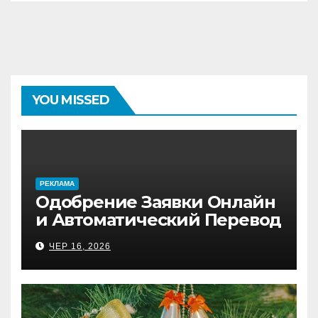
YOU MISSED
PЕКЛАМА
Одобрение Заявки Онлайн
и Автоматический Перевод
на Банковский Счёт.
ЧЕР 16, 2026
Проверь