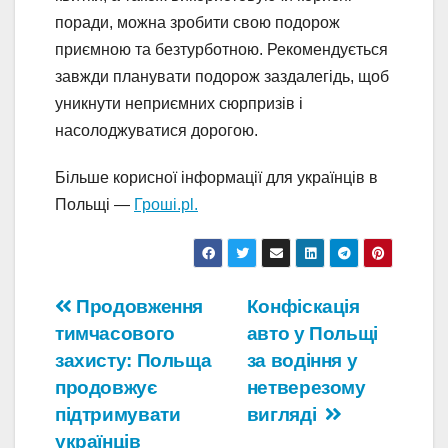
поради, можна зробити свою подорож
приємною та безтурботною. Рекомендується
завжди планувати подорож заздалегідь, щоб
уникнути неприємних сюрпризів і
насолоджуватися дорогою.
Більше корисної інформації для українців в
Польщі —
Гроші.pl.
Навігація
Продовження
Конфіскація
тимчасового
авто у Польщі
записів
захисту: Польща
за водіння у
продовжує
нетверезому
підтримувати
вигляді
українців