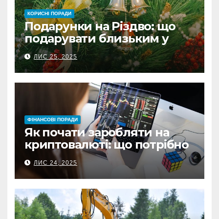
КОРИСНІ ПОРАДИ
Подарунки на Різдво: що
подарувати близьким у
Польщі
ЛИС 25, 2025
ФІНАНСОВІ ПОРАДИ
Як почати заробляти на
криптовалюті: що потрібно
знати перед першою
ЛИС 24, 2025
інвестицією