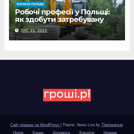
КОРИСНІ ПОРАДИ
Робочі професії у Польщі:
як здобути затребувану
спеціальність та заробляти
ЛИС 21, 2025
гідні гроші
Сайт працює на WordPress
|
Theme: News Live by
Themeansar
.
Home
Банки
Допомога
Кредити
Новини