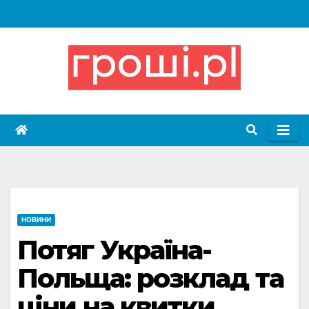
Skip
to
content
НОВИНИ
Потяг Україна-
Польща: розклад та
ціни на квитки