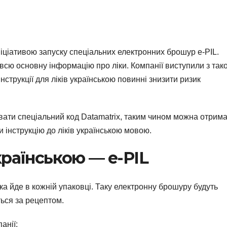
ніціативою запуску спеціальних електронних брошур e-PIL.
всю основну інформацію про ліки. Компанії виступили з так
Інструкції для ліків українською повинні знизити ризик
вати спеціальний код Datamatrix, таким чином можна отрим
и інструкцію до ліків українською мовою.
країнською — e-PIL
 яка йде в кожній упаковці. Таку електронну брошуру будуть
ться за рецептом.
анії: