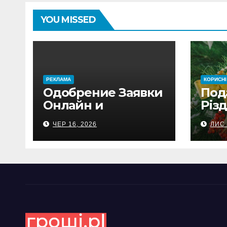
YOU MISSED
PЕКЛАМА
КОРИСНІ
Одобрение Заявки
Под
Онлайн и
Різд
Автоматический
под
ЧЕР 16, 2026
ЛИС 
Перевод на
бли
Банковский Счёт.
Проверь