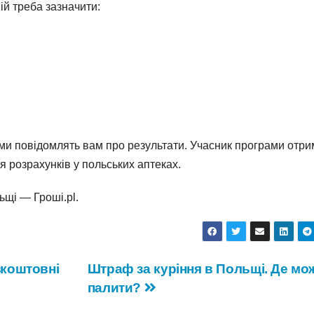
ій треба зазначити:
ами повідомлять вам про результати. Учасник програми отр
я розрахунків у польських аптеках.
ьщі — Гроші.pl.
зкоштовні
Штраф за куріння в Польщі. Де мо
палити?