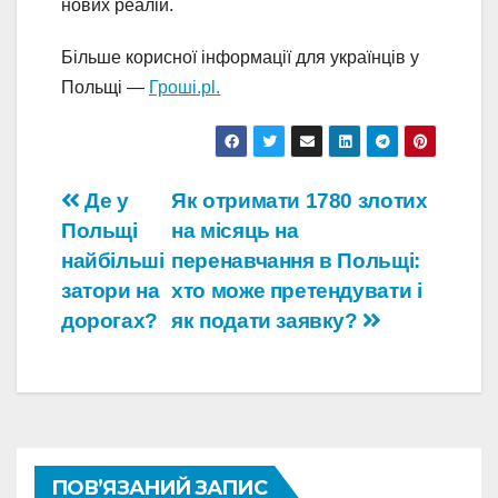
нових реалій.
Більше корисної інформації для українців у
Польщі —
Гроші.pl.
Навігація
Де у
Як отримати 1780 злотих
Польщі
на місяць на
записів
найбільші
перенавчання в Польщі:
затори на
хто може претендувати і
дорогах?
як подати заявку?
ПОВ’ЯЗАНИЙ ЗАПИС