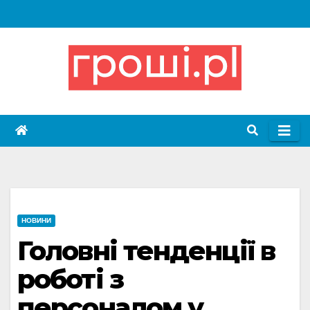
Skip
to
content
НОВИНИ
Головні тенденції в
роботі з
персоналом у