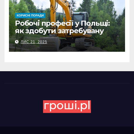
КОРИСНІ ПОРАДИ
Робочі професії у Польщі:
як здобути затребувану
спеціальність та заробляти
ЛИС 21, 2025
гідні гроші