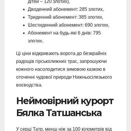
дітей – 120 злотих),
Дводенний абонемент: 285 злотих,
Триденний абонемент: 385 злотих,
Шестиденний абонемент: 690 злотих,
Абонемент на будь-які 6 днів: 795
злотих.
Ці ціни відкривають ворота до безкрайніх
радощів гірськолижних трас, запрошуючи
кожного насолодитися зимовою казкою в
оточенні чудової природи Нижньосілезького
воєводства.
Неймовірний курорт
Бялка Татшанська
У серці Татр, менш ніж за 100 кілометрів від