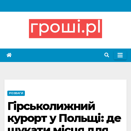
Skip
to
content
РОЗВАГИ
Гірськолижний
курорт у Польщі: де
шукати місця для