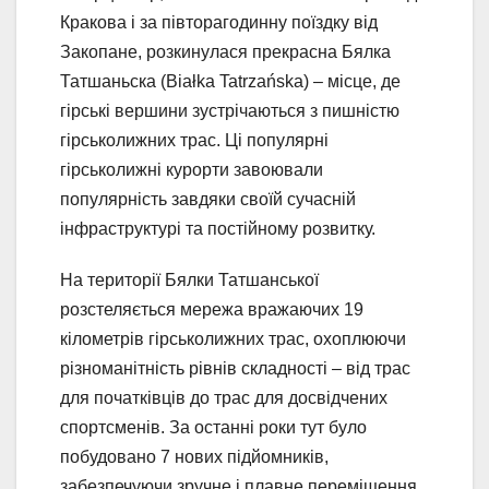
Кракова і за півторагодинну поїздку від
Закопане, розкинулася прекрасна Бялка
Татшаньска (Białka Tatrzańska) – місце, де
гірські вершини зустрічаються з пишністю
гірськолижних трас. Ці популярні
гірськолижні курорти завоювали
популярність завдяки своїй сучасній
інфраструктурі та постійному розвитку.
На території Бялки Татшанської
розстеляється мережа вражаючих 19
кілометрів гірськолижних трас, охоплюючи
різноманітність рівнів складності – від трас
для початківців до трас для досвідчених
спортсменів. За останні роки тут було
побудовано 7 нових підйомників,
забезпечуючи зручне і плавне переміщення