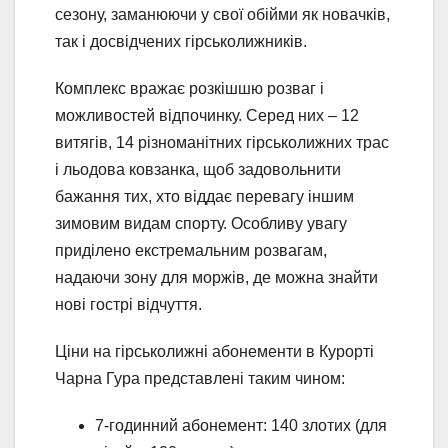
сезону, заманюючи у свої обійми як новачків,
так і досвідчених гірськолижників.
Комплекс вражає розкішшю розваг і
можливостей відпочинку. Серед них – 12
витягів, 14 різноманітних гірськолижних трас
і льодова ковзанка, щоб задовольнити
бажання тих, хто віддає перевагу іншим
зимовим видам спорту. Особливу увагу
приділено екстремальним розвагам,
надаючи зону для моржів, де можна знайти
нові гострі відчуття.
Ціни на гірськолижні абонементи в Курорті
Чарна Гура представлені таким чином:
7-годинний абонемент: 140 злотих (для