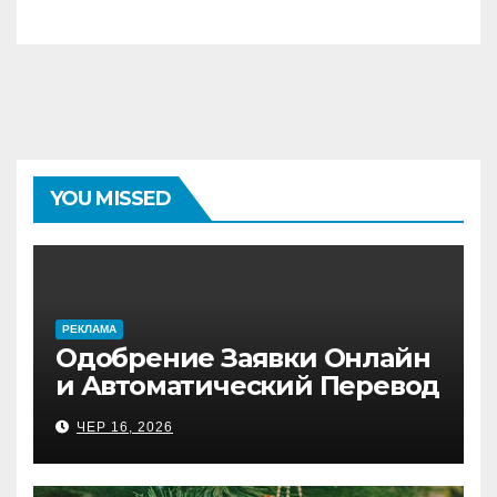
YOU MISSED
PЕКЛАМА
Одобрение Заявки Онлайн
и Автоматический Перевод
на Банковский Счёт.
ЧЕР 16, 2026
Проверь