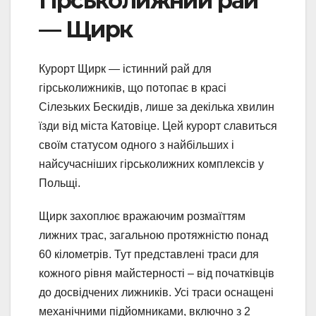
Гірськолижний рай
— Щирк
Курорт Щирк — істинний рай для
гірськолижників, що потопає в красі
Сілезьких Бескидів, лише за декілька хвилин
їзди від міста Катовіце. Цей курорт славиться
своїм статусом одного з найбільших і
найсучасніших гірськолижних комплексів у
Польщі.
Щирк захоплює вражаючим розмаїттям
лижних трас, загальною протяжністю понад
60 кілометрів. Тут представлені траси для
кожного рівня майстерності – від початківців
до досвідчених лижників. Усі траси оснащені
механічними підйомниками, включно з 2