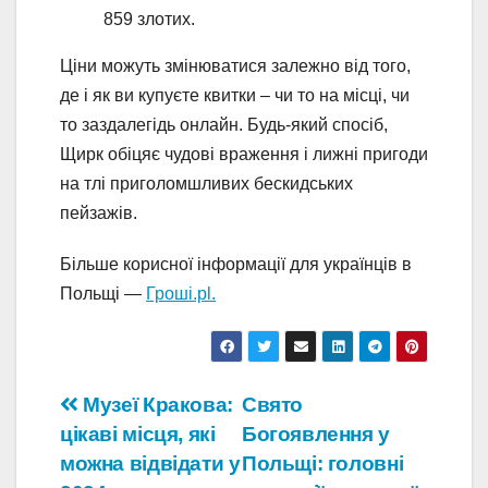
859 злотих.
Ціни можуть змінюватися залежно від того,
де і як ви купуєте квитки – чи то на місці, чи
то заздалегідь онлайн. Будь-який спосіб,
Щирк обіцяє чудові враження і лижні пригоди
на тлі приголомшливих бескидських
пейзажів.
Більше корисної інформації для українців в
Польщі —
Гроші.pl.
Навігація
Музеї Кракова:
Свято
цікаві місця, які
Богоявлення у
записів
можна відвідати у
Польщі: головні