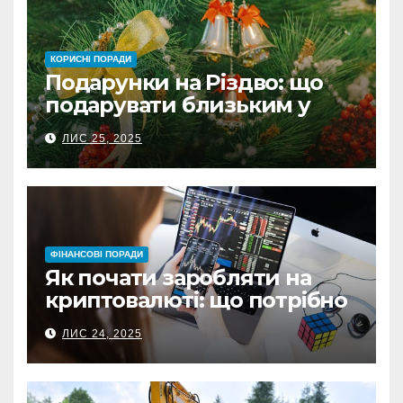
КОРИСНІ ПОРАДИ
Подарунки на Різдво: що
подарувати близьким у
Польщі
ЛИС 25, 2025
ФІНАНСОВІ ПОРАДИ
Як почати заробляти на
криптовалюті: що потрібно
знати перед першою
ЛИС 24, 2025
інвестицією