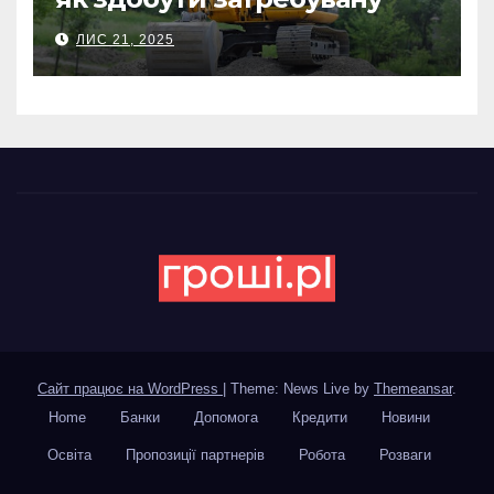
спеціальність та заробляти
ЛИС 21, 2025
гідні гроші
Сайт працює на WordPress
|
Theme: News Live by
Themeansar
.
Home
Банки
Допомога
Кредити
Новини
Освіта
Пропозиції партнерів
Робота
Розваги