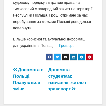
судовому порядку з втратою права на
тимчасовий міжнародний захист на території
Республіки Польща. Гроші отримані за час
перебування за межами Польщі доведеться
повернути.
Більше корисної та актуальної інформації
для українців в Польщі —
Гроші.pl.
Навігація
Допомога в
Допомога
Польщі.
студентам:
записів
Плануються
навчання, житло і
зміни
транспорт