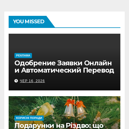
YOU MISSED
PЕКЛАМА
Одобрение Заявки Онлайн
и Автоматический Перевод
на Банковский Счёт.
ЧЕР 16, 2026
Проверь
КОРИСНІ ПОРАДИ
Подарунки на Різдво: що