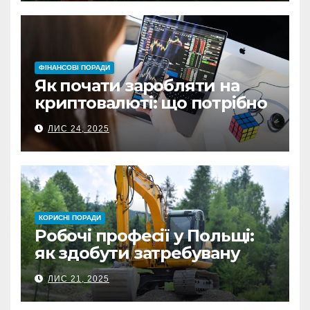
ФІНАНСОВІ ПОРАДИ
Як почати заробляти на
криптовалюті: що потрібно
знати перед першою
ЛИС 24, 2025
інвестицією
КОРИСНІ ПОРАДИ
Робочі професії у Польщі:
як здобути затребувану
спеціальність та заробляти
ЛИС 21, 2025
гідні гроші