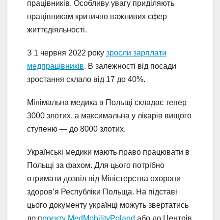
працівників. Особливу увагу приділяють
працівникам критично важливих сфер
життєдіяльності.
З 1 червня 2022 року
зросли зарплати
медпрацівників
. В залежності від посади
зростання склало від 17 до 40%.
Мінімальна медика в Польщі складає тепер
3000 злотих, а максимальна у лікарів вищого
ступеню — до 8000 злотих.
Українські медики мають право працювати в
Польщі за фахом. Для цього потрібно
отримати дозвіл від Міністерства охорони
здоров’я Республіки Польща. На підставі
цього документу українці можуть звертатись
до п
роєкту MedMobilityPoland
або до Центрів