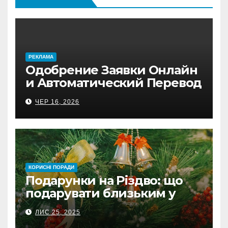
PЕКЛАМА
Одобрение Заявки Онлайн
и Автоматический Перевод
на Банковский Счёт.
ЧЕР 16, 2026
Проверь
КОРИСНІ ПОРАДИ
Подарунки на Різдво: що
подарувати близьким у
Польщі
ЛИС 25, 2025