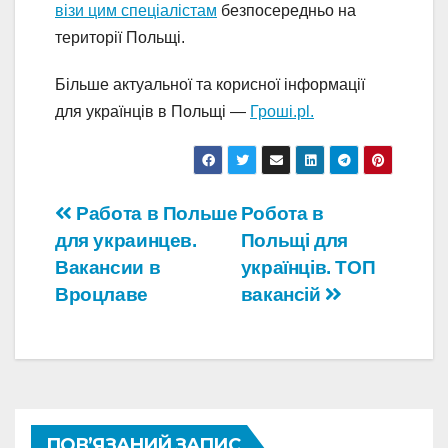
візи цим спеціалістам
безпосередньо на
території Польщі.
Більше актуальної та корисної інформації
для українців в Польщі —
Гроші.pl.
Навігація
Работа в Польше
Робота в
для украинцев.
Польщі для
записів
Вакансии в
українців. ТОП
Вроцлаве
вакансій
ПОВ’ЯЗАНИЙ ЗАПИС