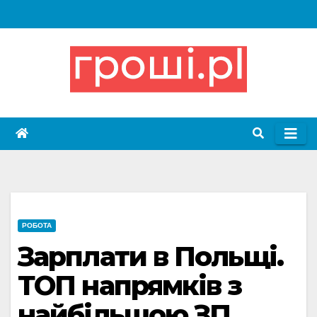
Skip
to
content
РОБОТА
Зарплати в Польщі.
ТОП напрямків з
найбільшою ЗП