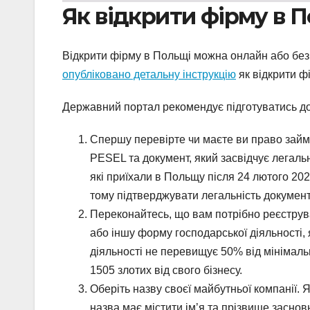
Як відкрити фірму в 
Відкрити фірму в Польщі можна онлайн або без
опубліковано детальну інструкцію
як відкрити ф
Державний портал рекомендує підготуватись до 
Спершу перевірте чи маєте ви право займ
PESEL та документ, який засвідчує легал
які приїхали в Польщу після 24 лютого 20
тому підтверджувати легальність докумен
Переконайтесь, що вам потрібно реєструв
або іншу форму господарської діяльності, 
діяльності не перевищує 50% від мінімаль
1505 злотих від свого бізнесу.
Оберіть назву своєї майбутньої компанії.
назва має містити ім’я та прізвище заснов