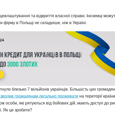
цевлаштування та відкриття власної справи. Іноземці можу
 фірму в Польщі не складніше, ніж в Україні.
тнуло близько 7 мільйонів українців. Більшість цих громадя
озволив громадянам легально проживати
на території країни
ж особи, які рятуються від бойових дій, мають доступ до ри
і. Як це зробити?