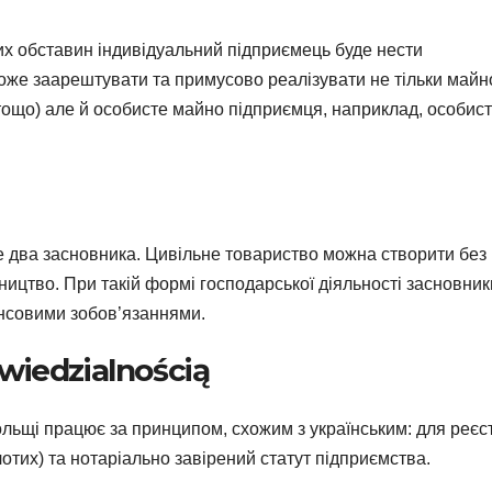
х обставин індивідуальний підприємець буде нести
може заарештувати та примусово реалізувати не тільки майн
тощо) але й особисте майно підприємця, наприклад, особис
 два засновника. Цивільне товариство можна створити без
мництво. При такій формі господарської діяльності засновник
ансовими зобов’язаннями.
wiedzialnością
льщі працює за принципом, схожим з українським: для реєст
лотих) та нотаріально завірений статут підприємства.