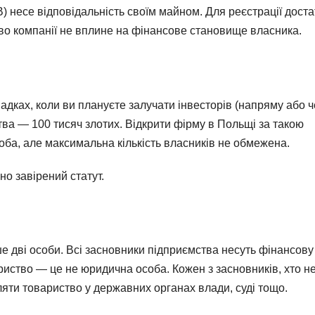
 несе відповідальність своїм майном. Для реєстрації дост
во компанії не вплине на фінансове становище власника.
адках, коли ви плануєте залучати інвесторів (напряму або 
тва — 100 тисяч злотих. Відкрити фірму в Польщі за такою
ба, але максимальна кількість власників не обмежена.
о завірений статут.
дві особи. Всі засновники підприємства несуть фінансову
ариство — це не юридична особа. Кожен з засновників, хто н
яти товариство у державних органах влади, суді тощо.