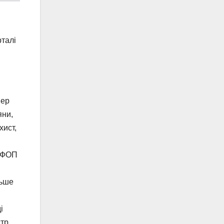
талі
мер
яни,
хист,
и ФОП
льше
і
тр,