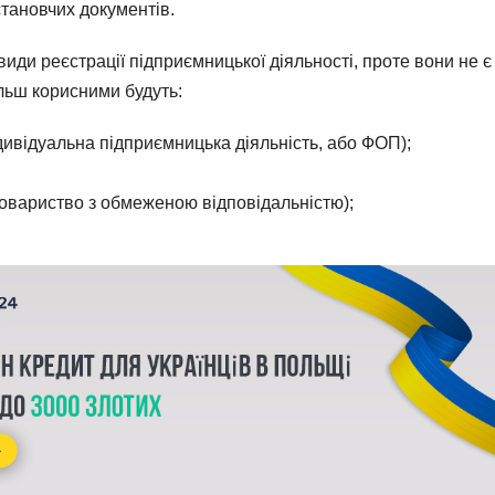
становчих документів.
види реєстрації підприємницької діяльності, проте вони не є
льш корисними будуть:
дивідуальна підприємницька діяльність, або ФОП);
(товариство з обмеженою відповідальністю);