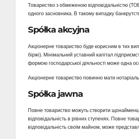
Товариство з обмеженою відповідальністю (ТОВ)
одного засновника. В такому випадку банкрутст
Spółka akcyjna
Акціонерне товариство буде корисним в тих вип
біржі). Мінімальний уставний капітал підприємс
формою господарської діяльності може одна осо
Акціонерне товариство повинно мати нотаріальн
Spółka jawna
Повне товариство можуть створити щонайменше 
відповідальність в рівних ступенях. Повне тов
відповідальність своїм майном, може представл