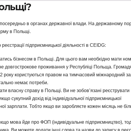
Польщі?
посередньо в органах державної влади. На державному пор
ірму в Польщі.
реєстрації підприємницької діяльності в CEIDG:
атись бізнесом в Польщі. Для цього вам необхідно мати но
ьне довгострокове проживання у Республіці Польща. Громад
22 року користуються правом на тимчасовий міжнародний за
тально немає потреби.
ати власну справу в Польщі. Ви не зобов’язані реєструват
якщо сукупний дохід від індивідуальної підприємницької
ної зарплати. Тобто якщо ви заробляєте кожен місяць не бі
 Якщо мова йде про ФОП (індивідуальне підприємництво), тод
ника. Ви можете додати інші слова та назви до запису в реєс