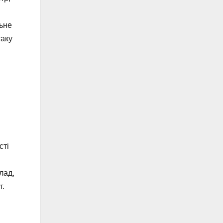
ьне
таку
сті
лад,
г.