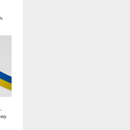
ть
н
,
нку