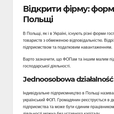
Відкрити фірму: форми
Польщі
В Польщі, як і в Україні, існують різні форми г
товариств з обмеженою відповідальністю. Відрі
підприємством та податковим навантаженням.
Варто зазначити, що ФОПам та іншим малим п
господарської діяльності.
Jednoosobowa działalność
Індивідуальне підприємництво в Польщі назива
український ФОП. Громадянин реєструється в д
підприємства та може бути єдиним працівником
діяльності можна без уставного капіталу.