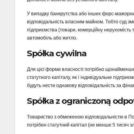
У випадку банкрутства або інших форс-мажорни
відповідальність власним майном. Тобто суд з
підприємства (товари, комерційну нерухомість 
автомобіль або житло.
Spółka cywilna
Для цієї форми власності потрібно щонайменше
статутного капіталу, як і індивідуальне підприє
будуть нести однакову відповідальність за фін
Spółka z ograniczoną odpo
Товариство з обмеженою відповідальністю в По
потрібен статутний капітал (не менше 5 тисяч з