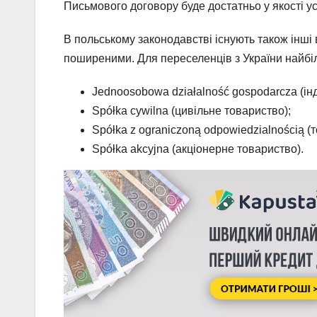
Письмового договору буде достатньо у якості у
В польському законодавстві існують також інші 
поширеними. Для переселенців з України найбі
Jednoosobowa działalność gospodarcza (ін
Spółka cywilna (цивільне товариство);
Spółka z ograniczoną odpowiedzialnością 
Spółka akcyjna (акціонерне товариство).