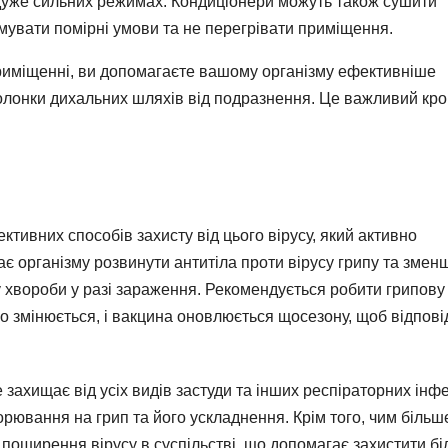
дуже сильних режимах. Кондиціонери можуть також сушити
мувати помірні умови та не перегрівати приміщення.
риміщенні, ви допомагаєте вашому організму ефективніше
олонки дихальних шляхів від подразнення. Це важливий кро
ктивних способів захисту від цього вірусу, який активно
 організму розвинути антитіла проти вірусу грипу та змен
 хвороби у разі зараження. Рекомендується робити грипову
но змінюється, і вакцина оновлюється щосезону, щоб відпові
захищає від усіх видів застуди та інших респіраторних інфе
орювання на грип та його ускладнення. Крім того, чим більш
оширення вірусу в суспільстві, що допомагає захистити б