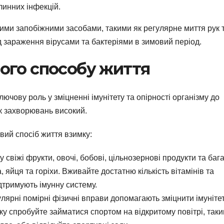
линних інфекцій.
шими запобіжними засобами, такими як регулярне миття рук 
д зараження вірусами та бактеріями в зимовий період.
ого способу життя
ючову роль у зміцненні імунітету та опірності організму до
ик захворювань високий.
вий спосіб життя взимку:
свіжі фрукти, овочі, бобові, цільнозернові продукти та бага
, яйця та горіхи. Вживайте достатню кількість вітамінів та
ідтримують імунну систему.
улярні помірні фізичні вправи допомагають зміцнити імунітет
ку спробуйте займатися спортом на відкритому повітрі, таки