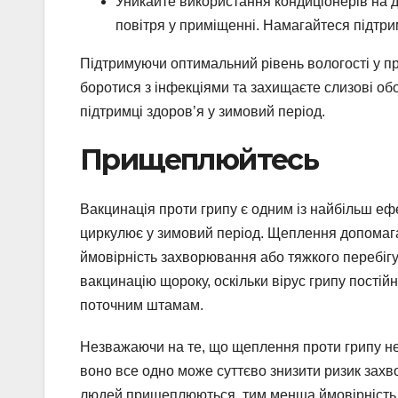
Уникайте використання кондиціонерів на 
повітря у приміщенні. Намагайтеся підтри
Підтримуючи оптимальний рівень вологості у п
боротися з інфекціями та захищаєте слизові об
підтримці здоров’я у зимовий період.
Прищеплюйтесь
Вакцинація проти грипу є одним із найбільш ефе
циркулює у зимовий період. Щеплення допомагає
ймовірність захворювання або тяжкого перебігу
вакцинацію щороку, оскільки вірус грипу постій
поточним штамам.
Незважаючи на те, що щеплення проти грипу не 
воно все одно може суттєво знизити ризик захв
людей прищеплюються, тим менша ймовірність п