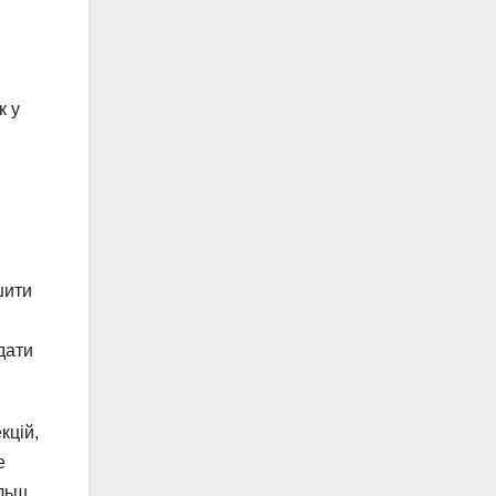
к у
шити
дати
кцій,
е
ільш