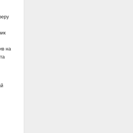
феру
зик
ив на
 та
ий