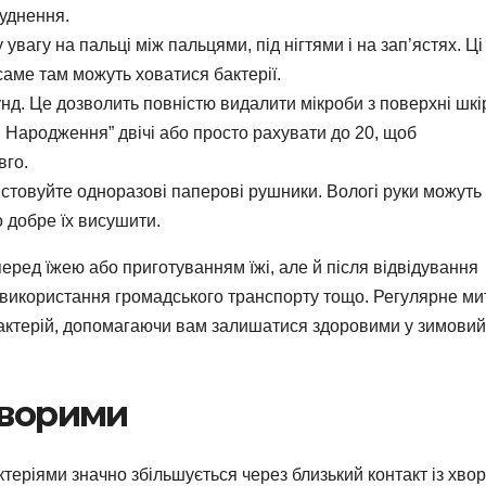
руднення.
увагу на пальці між пальцями, під нігтями і на зап’ястях. Ці
саме там можуть ховатися бактерії.
д. Це дозволить повністю видалити мікроби з поверхні шкі
 Народження” двічі або просто рахувати до 20, щоб
вго.
стовуйте одноразові паперові рушники. Вологі руки можуть
 добре їх висушити.
перед їжею або приготуванням їжі, але й після відвідування
 використання громадського транспорту тощо. Регулярне ми
 бактерій, допомагаючи вам залишатися здоровими у зимовий
хворими
ктеріями значно збільшується через близький контакт із хво