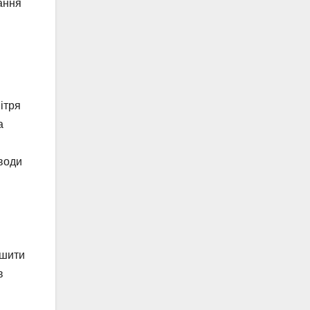
ання
ітря
а
води
ншити
в