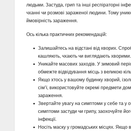
людьми. Застуда, грип та інші респіраторні інф
чханні чи розмові зараженої людини. Тому уник
ймовірність зараження.
Ось кілька практичних рекомендацій:
Залишайтесь на відстані від хворих. Спробу
кашляють, чхають чи виглядають хворими.
Уникайте масових заходів. У зимовий пері
обмежте відвідування місць з великою кіль
Якщо хтось у вашому будинку хворий, ізол
сім’ї, використовуйте окремі предмети до
зараження.
Звертайте увагу на симптоми у себе та у 
симптоми застуди чи грипу, заохочуйте й
інфекції.
Носіть маску у громадських місцях. Якщо в