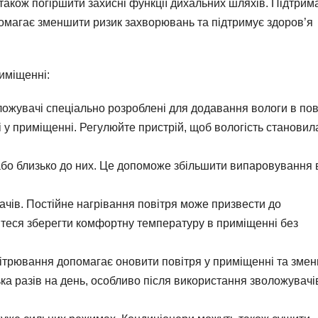
 також погіршити захисні функції дихальних шляхів. Підтрим
помагає зменшити ризик захворювань та підтримує здоров’я
риміщенні:
ложувачі спеціально розроблені для додавання вологи в пов
і у приміщенні. Регулюйте пристрій, щоб вологість становил
або близько до них. Це допоможе збільшити випаровування 
ачів. Постійне нагрівання повітря може призвести до
теся зберегти комфортну температуру в приміщенні без
ітрювання допомагає оновити повітря у приміщенні та зме
ька разів на день, особливо після використання зволожувачі