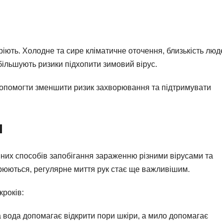
іють. Холодне та сире кліматичне оточення, близькість людей
більшують ризики підхопити зимовий вірус.
допомогти зменшити ризик захворювання та підтримувати
и
вних способів запобігання зараженню різними вірусами та
ирюються, регулярне миття рук стає ще важливішим.
кроків:
 вода допомагає відкрити пори шкіри, а мило допомагає