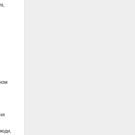
і,
.
еном
ння
люди,