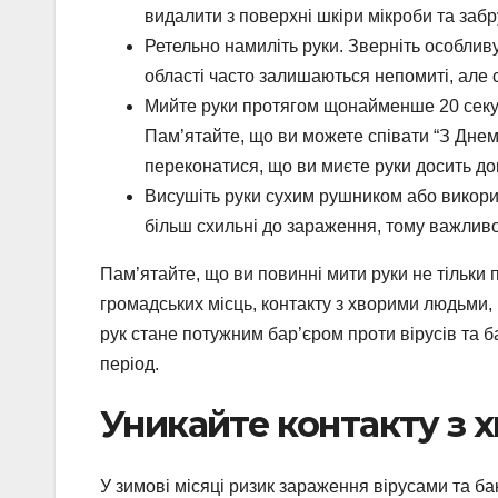
видалити з поверхні шкіри мікроби та заб
Ретельно намиліть руки. Зверніть особливу 
області часто залишаються непомиті, але 
Мийте руки протягом щонайменше 20 секун
Пам’ятайте, що ви можете співати “З Днем
переконатися, що ви миєте руки досить до
Висушіть руки сухим рушником або викори
більш схильні до зараження, тому важливо
Пам’ятайте, що ви повинні мити руки не тільки 
громадських місць, контакту з хворими людьми,
рук стане потужним бар’єром проти вірусів та
період.
Уникайте контакту з 
У зимові місяці ризик зараження вірусами та ба