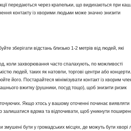
екції передаються через крапельки, що видихаються при кашл
нення контакту із хворими людьми може значно знизити
йте зберігати відстань близько 1-2 метрів від людей, які
од, коли захворювання часто спалахують, по можливості
кістю людей, таких як натовпи, торгові центри або концерти
юйте його. Постарайтеся мінімізувати контакт із хворим чл
машнього вжитку (рушники, посуд тощо), щоб знизити ризик
оточуючих. Якщо хтось у вашому оточенні починає виявляти
ого залишатися вдома та відпочивати, щоб уникнути пошире
и змушені бути у громадських місцях, де можуть бути хворі 