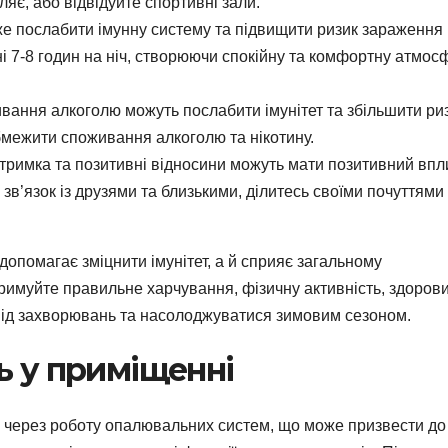
ляє, або відвідуйте спортивні зали.
же послабити імунну систему та підвищити ризик зараження
і 7-8 годин на ніч, створюючи спокійну та комфортну атмос
ивання алкоголю можуть послабити імунітет та збільшити ри
межити споживання алкоголю та нікотину.
дтримка та позитивні відносини можуть мати позитивний впл
 зв’язок із друзями та близькими, ділитесь своїми почуттями
допомагає зміцнити імунітет, а й сприяє загальному
римуйте правильне харчування, фізичну активність, здоров
 від захворювань та насолоджуватися зимовим сезоном.
ь у приміщенні
м через роботу опалювальних систем, що може призвести до