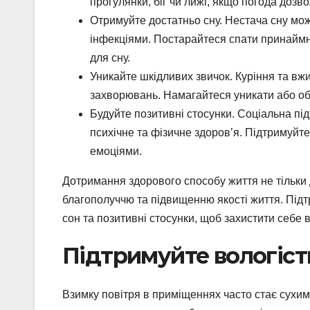
прогулянки, біг чи лижі, якщо погода дозво
Отримуйте достатньо сну. Нестача сну мо
інфекціями. Постарайтеся спати принаймн
для сну.
Уникайте шкідливих звичок. Куріння та вж
захворювань. Намагайтеся уникати або об
Будуйте позитивні стосунки. Соціальна пі
психічне та фізичне здоров’я. Підтримуйте
емоціями.
Дотримання здорового способу життя не тільки 
благополуччю та підвищенню якості життя. Підт
сон та позитивні стосунки, щоб захистити себе
Підтримуйте вологіст
Взимку повітря в приміщеннях часто стає сухи