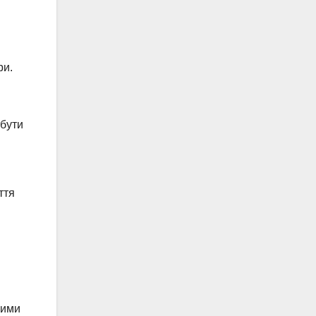
ри.
 бути
ття
рими