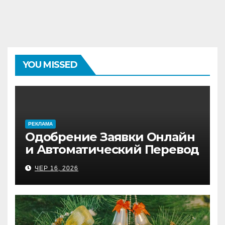
YOU MISSED
PЕКЛАМА
Одобрение Заявки Онлайн
и Автоматический Перевод
на Банковский Счёт.
ЧЕР 16, 2026
Проверь