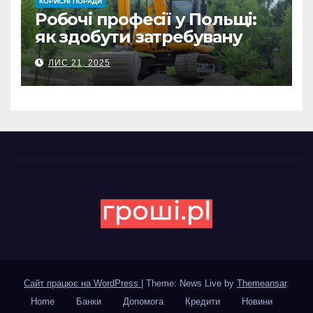
КОРИСНІ ПОРАДИ
Робочі професії у Польщі:
як здобути затребувану
спеціальність та заробляти
ЛИС 21, 2025
гідні гроші
Сайт працює на WordPress
|
Theme: News Live by
Themeansar
.
Home
Банки
Допомога
Кредити
Новини