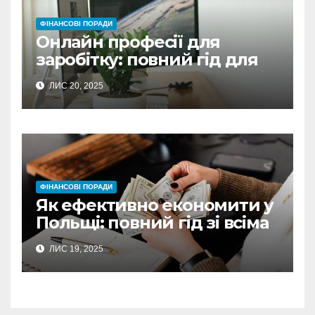
ФІНАНСОВІ ПОРАДИ
Онлайн професії для
заробітку: повний гід для
українців у Польщі
ЛИС 20, 2025
ФІНАНСОВІ ПОРАДИ
Як ефективно економити у
Польщі: повний гід зі всіма
секретами
ЛИС 19, 2025