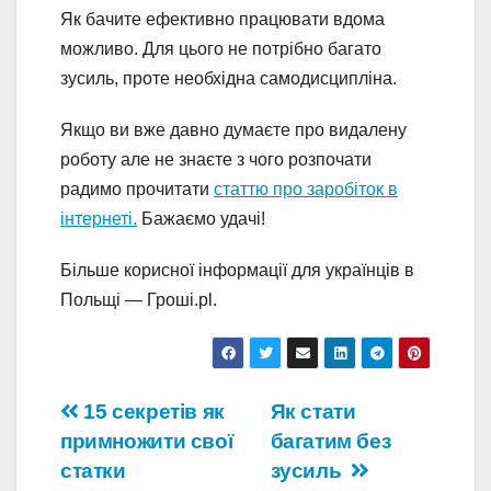
Як бачите ефективно працювати вдома
можливо. Для цього не потрібно багато
зусиль, проте необхідна самодисципліна.
Якщо ви вже давно думаєте про видалену
роботу але не знаєте з чого розпочати
радимо прочитати
статтю про заробіток в
інтернеті.
Бажаємо удачі!
Більше корисної інформації для українців в
Польщі — Гроші.pl.
Навігація
15 секретів як
Як стати
примножити свої
багатим без
записів
статки
зусиль