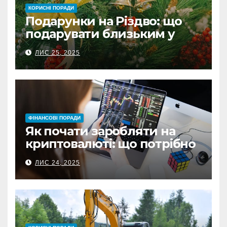
КОРИСНІ ПОРАДИ
Подарунки на Різдво: що
подарувати близьким у
Польщі
ЛИС 25, 2025
ФІНАНСОВІ ПОРАДИ
Як почати заробляти на
криптовалюті: що потрібно
знати перед першою
ЛИС 24, 2025
інвестицією