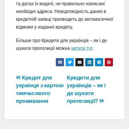
та датах їх видачі, чи правильно написані
необхідні адреси. Невідповідність даних в
кредитній заявці призводить до автоматичної
відмови у наданні кредиту.
Більше про Кредити для українців – як і де
шукати пропозиції можна
читати тут
.
Навігація
Кредит для
Кредити для
українця з картою
українців – як і
записів
тимчасового
де шукати
проживання
пропозиції?