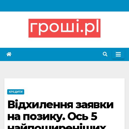
Skip
to
content
КРЕДИТИ
Відхилення заявки
на позику. Ось 5
найпоширеніших