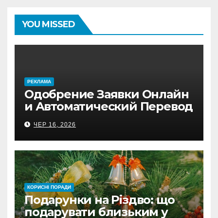
YOU MISSED
PЕКЛАМА
Одобрение Заявки Онлайн
и Автоматический Перевод
на Банковский Счёт.
ЧЕР 16, 2026
Проверь
КОРИСНІ ПОРАДИ
Подарунки на Різдво: що
подарувати близьким у