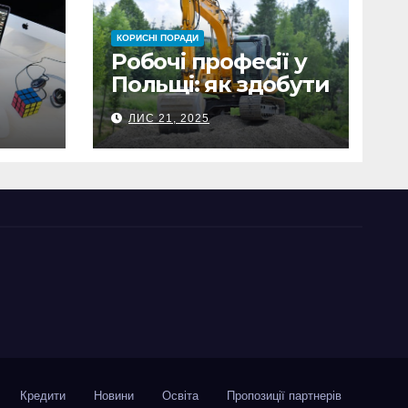
КОРИСНІ ПОРАДИ
Робочі професії у
Польщі: як здобути
 що
затребувану
ЛИС 21, 2025
спеціальність та
заробляти гідні
гроші
Кредити
Новини
Освіта
Пропозиції партнерів