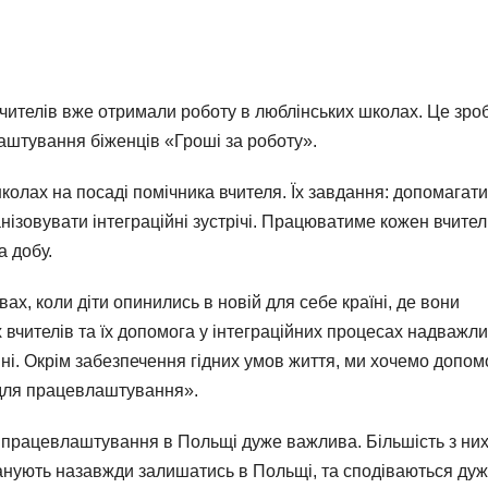
вчителів вже отримали роботу в люблінських школах. Це зро
аштування біженців «Гроші за роботу».
колах на посаді помічника вчителя. Їх завдання: допомагати
нізовувати інтеграційні зустрічі. Працюватиме кожен вчител
а добу.
, коли діти опинились в новій для себе країні, де вони
 вчителів та їх допомога у інтеграційних процесах надважли
ні. Окрім забезпечення гідних умов життя, ми хочемо допом
 для працевлаштування».
ь працевлаштування в Польщі дуже важлива. Більшість з ни
планують назавжди залишатись в Польщі, та сподіваються ду