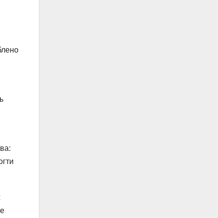
блено
ь
ва:
огти
х
же