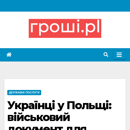
Skip
to
content
ДЕРЖАВНІ ПОСЛУГИ
Українці у Польщі:
військовий
документ для