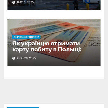
ЛИС 6, 2025
інструкції
ДЕРЖАВНІ ПОСЛУГИ
Як українцю отримати
карту побиту в Польщі:
документи та терміни
ЖОВ 20, 2025