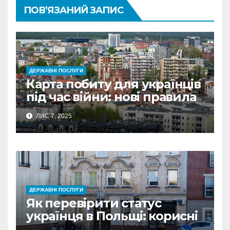
ПОВ’ЯЗАНИЙ ЗАПИС
ДЕРЖАВНІ ПОСЛУГИ
Карта побиту для українців
під час війни: нові правила
2026
ЛИС 7, 2025
ДЕРЖАВНІ ПОСЛУГИ
Як перевірити статус
українця в Польщі: корисні
сервіси та покрокові