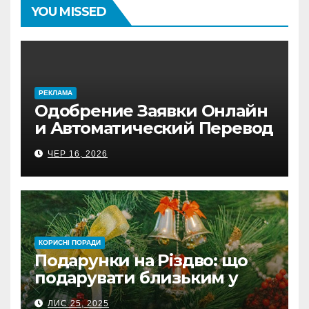
YOU MISSED
PЕКЛАМА
Одобрение Заявки Онлайн
и Автоматический Перевод
на Банковский Счёт.
ЧЕР 16, 2026
Проверь
КОРИСНІ ПОРАДИ
Подарунки на Різдво: що
подарувати близьким у
Польщі
ЛИС 25, 2025