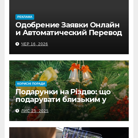
PЕКЛАМА
Одобрение Заявки Онлайн
и Автоматический Перевод
на Банковский Счёт.
ЧЕР 16, 2026
Проверь
КОРИСНІ ПОРАДИ
Подарунки на Різдво: що
подарувати близьким у
Польщі
ЛИС 25, 2025