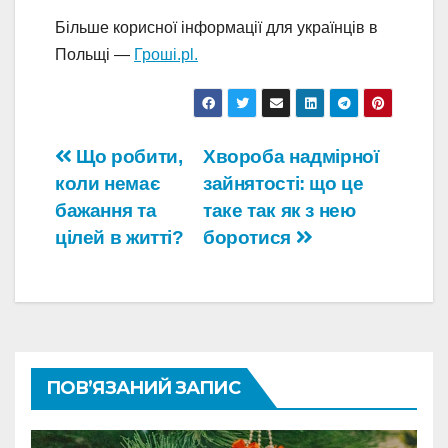
Більше корисної інформації для українців в
Польщі —
Гроші.pl.
Навігація
Що робити,
Хвороба надмірної
коли немає
зайнятості: що це
записів
бажання та
таке так як з нею
цілей в житті?
боротися
ПОВ’ЯЗАНИЙ ЗАПИС