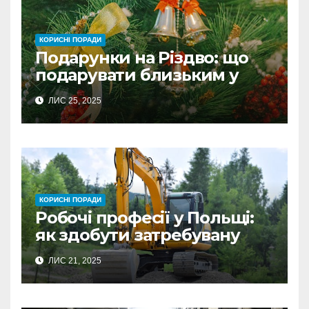
КОРИСНІ ПОРАДИ
Подарунки на Різдво: що
подарувати близьким у
Польщі
ЛИС 25, 2025
КОРИСНІ ПОРАДИ
Робочі професії у Польщі:
як здобути затребувану
спеціальність та заробляти
ЛИС 21, 2025
гідні гроші