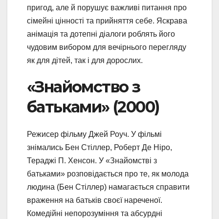
пригод, але й порушує важливі питання про
сімейні цінності та прийняття себе. Яскрава
анімація та дотепні діалоги роблять його
чудовим вибором для вечірнього перегляду
як для дітей, так і для дорослих.
«Знайомство з
батьками» (2000)
Режисер фільму Джей Роуч. У фільмі
знімались Бен Стіллер, Роберт Де Ніро,
Тераджі П. Хенсон. У «Знайомстві з
батьками» розповідається про те, як молода
людина (Бен Стіллер) намагається справити
враження на батьків своєї нареченої.
Комедійні непорозуміння та абсурдні