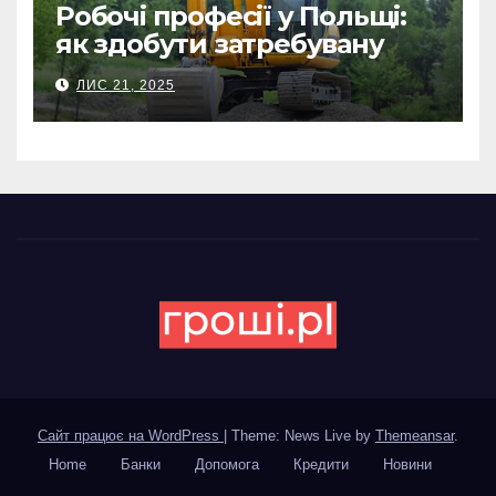
Робочі професії у Польщі:
як здобути затребувану
спеціальність та заробляти
ЛИС 21, 2025
гідні гроші
Сайт працює на WordPress
|
Theme: News Live by
Themeansar
.
Home
Банки
Допомога
Кредити
Новини