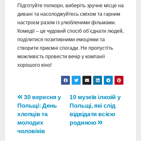
Підготуйте попкорн, виберіть зручне місце на
дивані та насолоджуйтесь сміхом та гарним
настроєм разом із улюбленими фільмами.
Комедії – це чудовий спосіб об’єднати людей,
поділитися позитивними емоціями та
створити приємні спогади. Не пропустіть
можливість провести вечір у компанії
хорошого кіно!
Навігація
30 вересня у
10 музеїв ілюзій у
Польщі: День
Польщі, які слід
записів
хлопців та
відвідати всією
молодих
родиною
чоловіків