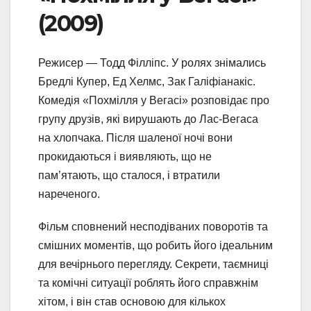
(2009)
Режисер — Тодд Філліпс. У ролях знімались
Бредлі Купер, Ед Хелмс, Зак Галіфіанакіс.
Комедія «Похмілля у Вегасі» розповідає про
групу друзів, які вирушають до Лас-Вегаса
на хлопчака. Після шаленої ночі вони
прокидаються і виявляють, що не
пам’ятають, що сталося, і втратили
нареченого.
Фільм сповнений несподіваних поворотів та
смішних моментів, що робить його ідеальним
для вечірнього перегляду. Секрети, таємниці
та комічні ситуації роблять його справжнім
хітом, і він став основою для кількох