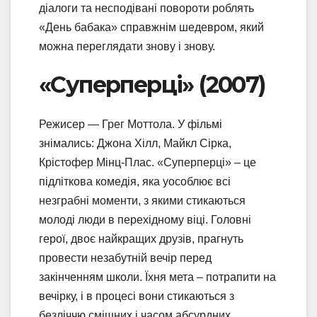
діалоги та несподівані повороти роблять
«День бабака» справжнім шедевром, який
можна переглядати знову і знову.
«Суперперці» (2007)
Режисер — Грег Моттола. У фільмі
знімались: Джона Хілл, Майкл Сірка,
Крістофер Мінц-Плас. «Суперперці» – це
підліткова комедія, яка уособлює всі
незграбні моменти, з якими стикаються
молоді люди в перехідному віці. Головні
герої, двоє найкращих друзів, прагнуть
провести незабутній вечір перед
закінченням школи. Їхня мета – потрапити на
вечірку, і в процесі вони стикаються з
безліччю смішних і часом абсурдних