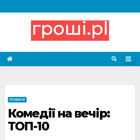
Skip
to
content
РОЗВАГИ
Комедії на вечір:
ТОП-10