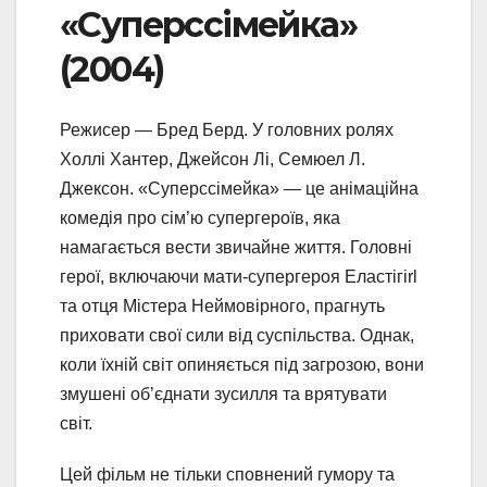
«Суперссімейка»
(2004)
Режисер — Бред Берд. У головних ролях
Холлі Хантер, Джейсон Лі, Семюел Л.
Джексон. «Суперссімейка» — це анімаційна
комедія про сім’ю супергероїв, яка
намагається вести звичайне життя. Головні
герої, включаючи мати-супергероя Еластігirl
та отця Містера Неймовірного, прагнуть
приховати свої сили від суспільства. Однак,
коли їхній світ опиняється під загрозою, вони
змушені об’єднати зусилля та врятувати
світ.
Цей фільм не тільки сповнений гумору та