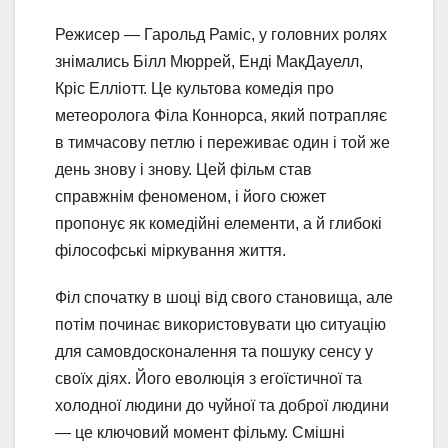
Режисер — Гарольд Раміс, у головних ролях
знімались Білл Мюррей, Енді МакДауелл,
Кріс Елліотт. Це культова комедія про
метеоролога Філа Коннорса, який потрапляє
в тимчасову петлю і переживає один і той же
день знову і знову. Цей фільм став
справжнім феноменом, і його сюжет
пропонує як комедійні елементи, а й глибокі
філософські міркування життя.
Філ спочатку в шоці від свого становища, але
потім починає використовувати цю ситуацію
для самовдосконалення та пошуку сенсу у
своїх діях. Його еволюція з егоїстичної та
холодної людини до чуйної та доброї людини
— це ключовий момент фільму. Смішні