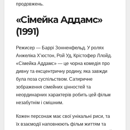
продовжень.
«Сімейка Аддамс»
(1991)
Режисер — Баррі Зонненфельд. У ролях
Анжеліка Х’юстон, Рой Уд, Крістофер Ллойд.
«Сімейка Аддамс» — це чорна комедія про
дивну та ексцентричну родину, яка завжди
була поза суспільством. Сатиричне
зображення сімейних цінностей та
неординарних характерів робить цей фільм
незабутнім і смішним.
Кожен персонаж має свої унікальні риси, та
їх взаємодії наповнюють фільм життям та