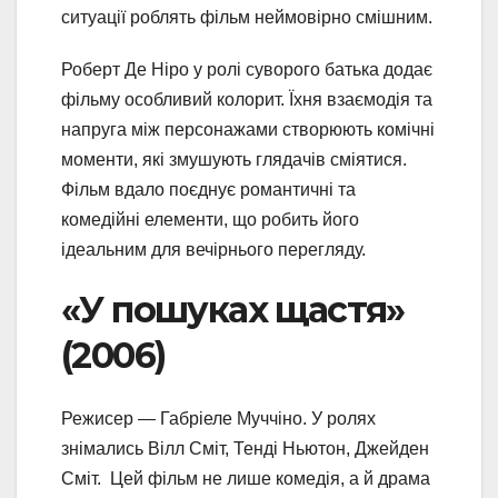
ситуації роблять фільм неймовірно смішним.
Роберт Де Ніро у ролі суворого батька додає
фільму особливий колорит. Їхня взаємодія та
напруга між персонажами створюють комічні
моменти, які змушують глядачів сміятися.
Фільм вдало поєднує романтичні та
комедійні елементи, що робить його
ідеальним для вечірнього перегляду.
«У пошуках щастя»
(2006)
Режисер — Габріеле Муччіно. У ролях
знімались Вілл Сміт, Тенді Ньютон, Джейден
Сміт. Цей фільм не лише комедія, а й драма