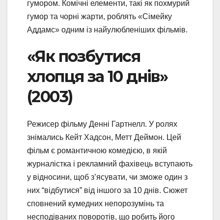
гумором. Комічні елементи, такі як похмурий
гумор та чорні жарти, роблять «Сімейку
Аддамс» одним із найулюбленіших фільмів.
«Як позбутися
хлопця за 10 днів»
(2003)
Режисер фільму Денні Гартнелл. У ролях
знімались Кейт Хадсон, Метт Деймон. Цей
фільм є романтичною комедією, в якій
журналістка і рекламний фахівець вступають
у відносини, щоб з’ясувати, чи зможе один з
них “відбутися” від іншого за 10 днів. Сюжет
сповнений кумедних непорозумінь та
несподіваних поворотів, що робить його