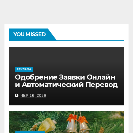
YOU MISSED
PЕКЛАМА
Одобрение Заявки Онлайн
и Автоматический Перевод
на Банковский Счёт.
ЧЕР 16, 2026
Проверь