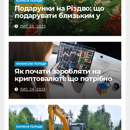
КОРИСНІ ПОРАДИ
Подарунки на Різдво: що
подарувати близьким у
Польщі
ЛИС 25, 2025
ФІНАНСОВІ ПОРАДИ
Як почати заробляти на
криптовалюті: що потрібно
знати перед першою
ЛИС 24, 2025
інвестицією
КОРИСНІ ПОРАДИ