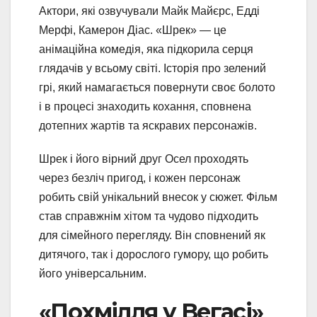
Актори, які озвучували Майк Майєрс, Едді
Мерфі, Камерон Діас. «Шрек» — це
анімаційна комедія, яка підкорила серця
глядачів у всьому світі. Історія про зелений
грі, який намагається повернути своє болото
і в процесі знаходить кохання, сповнена
дотепних жартів та яскравих персонажів.
Шрек і його вірний друг Осел проходять
через безліч пригод, і кожен персонаж
робить свій унікальний внесок у сюжет. Фільм
став справжнім хітом та чудово підходить
для сімейного перегляду. Він сповнений як
дитячого, так і дорослого гумору, що робить
його універсальним.
«Похмілля у Вегасі»