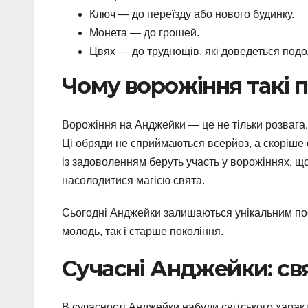
Ключ — до переїзду або нового будинку.
Монета — до грошей.
Цвях — до труднощів, які доведеться подо
Чому ворожіння такі 
Ворожіння на Анджейки — це не тільки розвага, 
Ці обряди не сприймаються всерйоз, а скоріше
із задоволенням беруть участь у ворожіннях, щоб
насолодитися магією свята.
Сьогодні Анджейки залишаються унікальним поє
молодь, так і старше покоління.
Сучасні Анджейки: св
В сучасності Анджейки набули світського характе