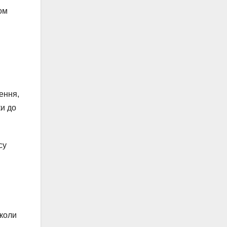
ом
ення,
ки до
су
 коли