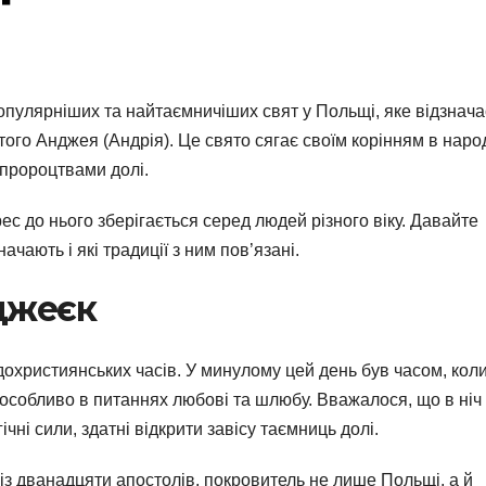
популярніших та найтаємничіших свят у Польщі, яке відзнача
ятого Анджея (Андрія). Це свято сягає своїм корінням в наро
а пророцтвами долі.
 до нього зберігається серед людей різного віку. Давайте
ачають і які традиції з ним пов’язані.
джеєк
охристиянських часів. У минулому цей день був часом, коли
 особливо в питаннях любові та шлюбу. Вважалося, що в ніч
ні сили, здатні відкрити завісу таємниць долі.
 із дванадцяти апостолів, покровитель не лише Польщі, а й