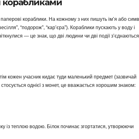
и корабликами
 паперові кораблики. На кожному з них пишуть ім’я або симв
есілля”, “подорож”, “кар’єра”). Кораблики пускають у воду і
іткнулися — це знак, що дві людини чи дві події з’єднаються
отім кожен учасник кидає туди маленький предмет (зазвичай
т стосується однієї з монет, це вважається хорошим знаком:
ку із теплою водою. Білок починає згортатися, утворюючи