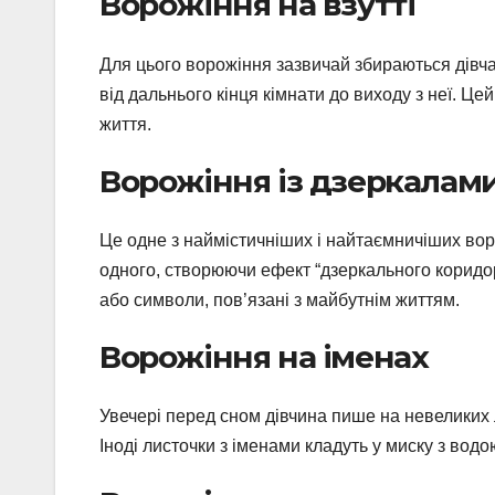
Ворожіння на взутті
Для цього ворожіння зазвичай збираються дівча
від дальнього кінця кімнати до виходу з неї. Це
життя.
Ворожіння із дзеркалам
Це одне з наймістичніших і найтаємничіших вор
одного, створюючи ефект “дзеркального коридор
або символи, пов’язані з майбутнім життям.
Ворожіння на іменах
Увечері перед сном дівчина пише на невеликих ли
Іноді листочки з іменами кладуть у миску з во