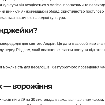
ої культури він асоціюється з магією, прогнозами та переход
йки виникли як язичницький обряд, християнство поступово
важається частиною народної культури.
Анджейки?
 напередодні дня святого Андрія. Ця дата має особливе знач
ду перед Різдвом, який вважається часом посту та підготов
я можливість для веселощів і безтурботного проведення ча
к — ворожіння
 часів ніч з 29 на 30 листопада вважалася чарівним часом,