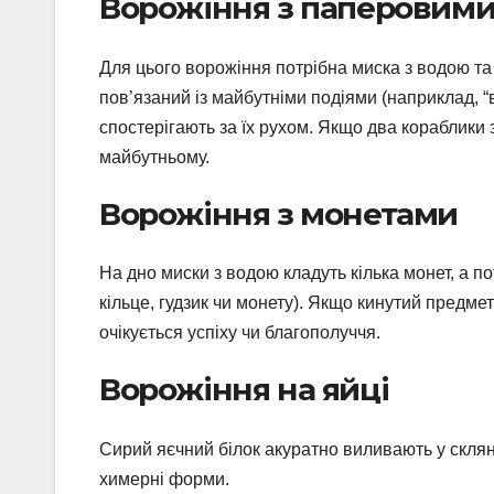
Ворожіння з паперовим
Для цього ворожіння потрібна миска з водою та
пов’язаний із майбутніми подіями (наприклад, “в
спостерігають за їх рухом. Якщо два кораблики з
майбутньому.
Ворожіння з монетами
На дно миски з водою кладуть кілька монет, а п
кільце, гудзик чи монету). Якщо кинутий предме
очікується успіху чи благополуччя.
Ворожіння на яйці
Сирий яєчний білок акуратно виливають у склян
химерні форми.