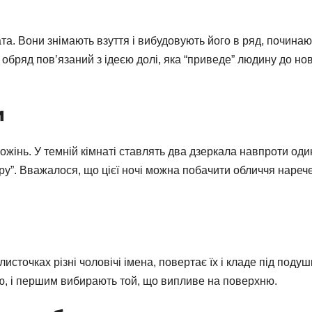
та. Вони знімають взуття і вибудовують його в ряд, почина
й обряд пов’язаний з ідеєю долі, яка “приведе” людину до но
и
ожінь. У темній кімнаті ставлять два дзеркала навпроти оди
у”. Вважалося, що цієї ночі можна побачити обличчя нареч
сточках різні чоловічі імена, повертає їх і кладе під подушк
дою, і першим вибирають той, що випливе на поверхню.