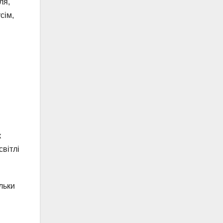
ля,
сім,
к
світлі
льки