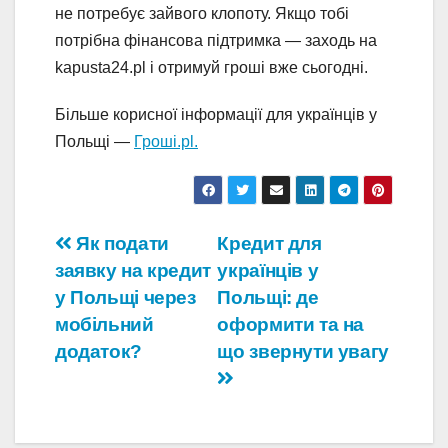
не потребує зайвого клопоту. Якщо тобі
потрібна фінансова підтримка — заходь на
kapusta24.pl і отримуй гроші вже сьогодні.
Більше корисної інформації для українців у
Польщі —
Гроші.pl.
Навігація
Як подати
Кредит для
заявку на кредит
українців у
записів
у Польщі через
Польщі: де
мобільний
оформити та на
додаток?
що звернути увагу