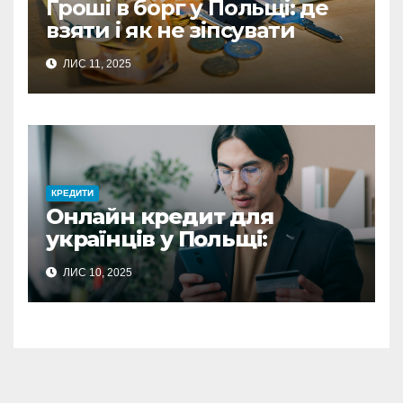
Гроші в борг у Польщі: де
взяти і як не зіпсувати
стосунки
ЛИС 11, 2025
КРЕДИТИ
Онлайн кредит для
українців у Польщі:
повний гайд з отримання
ЛИС 10, 2025
фінансової підтримки