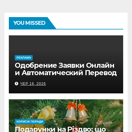
YOU MISSED
PЕКЛАМА
Одобрение Заявки Онлайн
и Автоматический Перевод
на Банковский Счёт.
ЧЕР 16, 2026
Проверь
КОРИСНІ ПОРАДИ
Подарунки на Різдво: що