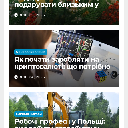
подарувати близьким у
Польщі
ЛИС 25, 2025
ФІНАНСОВІ ПОРАДИ
Як почати заробляти на
криптовалюті: що потрібно
знати перед першою
ЛИС 24, 2025
інвестицією
КОРИСНІ ПОРАДИ
Робочі професії у Польщі: