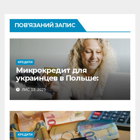
ПОВ’ЯЗАНИЙ ЗАПИС
КРЕДИТИ
Микрокредит для
украинцев в Польше:
полное руководство по
ЛИС 13, 2025
выбору оптимального
решения
КРЕДИТИ