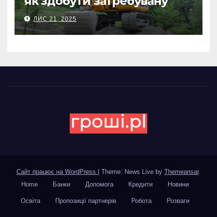
як здобути затребувану
спеціальність та заробляти
ЛИС 21, 2025
гідні гроші
Сайт працює на WordPress
|
Theme: News Live by
Themeansar
.
Home
Банки
Допомога
Кредити
Новини
Освіта
Пропозиції партнерів
Робота
Розваги