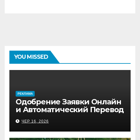
YOU MISSED
PЕКЛАМА
Одобрение Заявки Онлайн
и Автоматический Перевод
на Банковский Счёт.
ЧЕР 16, 2026
Проверь