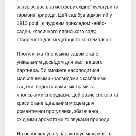
занурює вас в атмосферу східної культури та
гармонії природи. Цей сад був відкритий у
1913 році і є чудовим прикладом каййо-
саден, класичного японського саду,
створеного для медитації та контемпляції.
Прогулянка Японським садом стане
унікальним досвідом для вас і вашого
партнера. Ви зможете насолодитися
мальовничими краєвидами з кам’яними
садами, водоспадами, містками та
японськими спорудами. Цей оазис спокою та
краси стане ідеальним місцем для
романтичної прогулянки, збагаченої
східними ароматами та звуками природи.
На особливу увагу заслуговує можливість