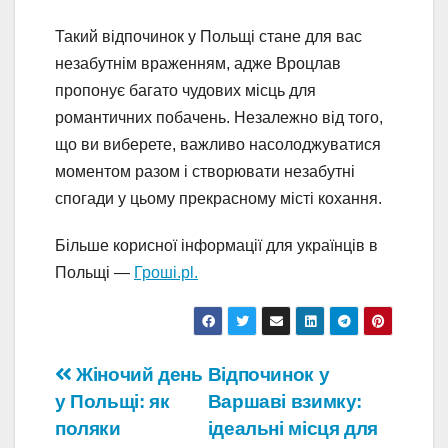
Такий відпочинок у Польщі стане для вас
незабутнім враженням, адже Вроцлав
пропонує багато чудових місць для
романтичних побачень. Незалежно від того,
що ви виберете, важливо насолоджуватися
моментом разом і створювати незабутні
спогади у цьому прекрасному місті кохання.
Більше корисної інформації для українців в
Польщі —
Гроші.pl.
Навігація
Жіночий день
Відпочинок у
у Польщі: як
Варшаві взимку:
записів
поляки
ідеальні місця для