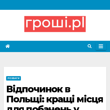
Skip
to
content
РОЗВАГИ
Відпочинок в
Польщі: кращі місця
для побачень у