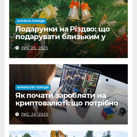
КОРИСНІ ПОРАДИ
Подарунки на Різдво: що
подарувати близьким у
Польщі
ЛИС 25, 2025
ФІНАНСОВІ ПОРАДИ
Як почати заробляти на
криптовалюті: що потрібно
знати перед першою
ЛИС 24, 2025
інвестицією