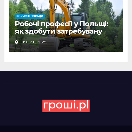
КОРИСНІ ПОРАДИ
Робочі професії у Польщі:
як здобути затребувану
спеціальність та заробляти
ЛИС 21, 2025
гідні гроші