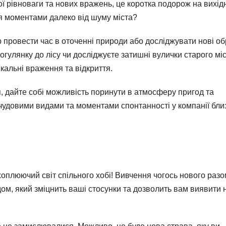
ї рівноваги та нових вражень, це коротка подорож на вихідн
ся моментами далеко від шуму міста?
провести час в оточенні природи або досліджувати нові обр
огулянку до лісу чи досліджуєте затишні вулички старого міс
ікальні враження та відкриття.
я, дайте собі можливість поринути в атмосферу пригод та
чудовими видами та моментами спонтанності у компанії бли
хоплюючий світ спільного хобі! Вивчення чогось нового раз
м, який зміцнить ваші стосунки та дозволить вам виявити 