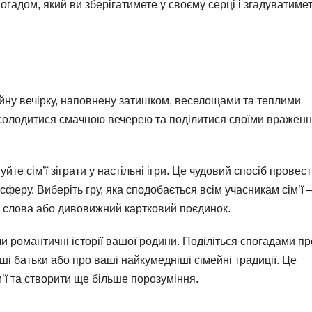
гадом, який ви зберігатимете у своєму серці і згадуватимет
ейну вечірку, наповнену затишком, веселощами та теплими
асолодитися смачною вечерею та поділитися своїми вражен
уйте сім’ї зіграти у настільні ігри. Це чудовий спосіб провес
еру. Виберіть гру, яка сподобається всім учасникам сім’ї –
в слова або дивовижний картковий поєдинок.
и романтичні історії вашої родини. Поділіться спогадами пр
аші батьки або про ваші найкумедніші сімейні традиції. Це
м’ї та створити ще більше порозуміння.