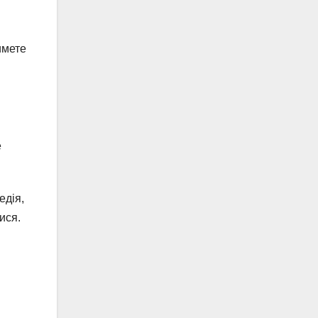
имете
е
едія,
ися.