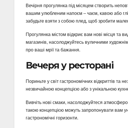
Вечірня прогулянка під місяцем створить непов
вашим улюбленим напоєм – чаєм, кавою або глін
забудьте взяти з собою плед, щоб зробити мален
Прогулянка містом відкриє вам нові місця та ви
магазинів, насолоджуйтесь вуличними художнім
про ваші мрії та бажання.
Вечеря у ресторані
Пориньте у світ гастрономічних відкриттів та 
незвичайною концепцією або з унікальною кухнею
Вивчіть нові смаки, насолоджуйтеся атмосферо
такою концепцією можуть запропонувати вам унік
гастрономічні горизонти.