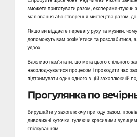
Спробуйте щось нове, над чим ви ніколи раніше
зможете приготувати разом, експериментуючи з
малювання або створення мистецтва разом, доз
Якщо ви віддаєте перевагу руху та музики, чо
допоможуть вам розім’ятися та розслабитися, 
удвох.
Важливо пам’ятати, що мета цього спільного зан
насолоджуватися процесом і проводити час раз
підтримувати один одного в цій захоплюючій под
Прогулянка по вечірн
Вирушайте у захоплюючу пригоду разом, прові
дивовижні куточки, гуляючи красивими вулиця
спілкуванням.