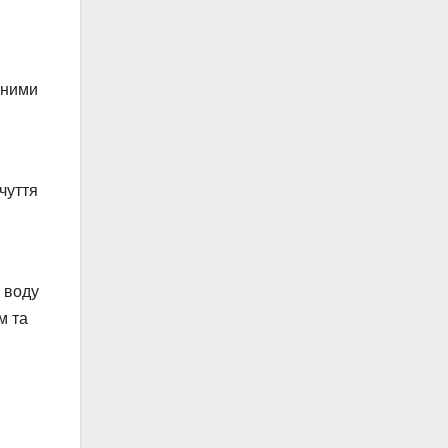
мними
чуття
 воду
м та