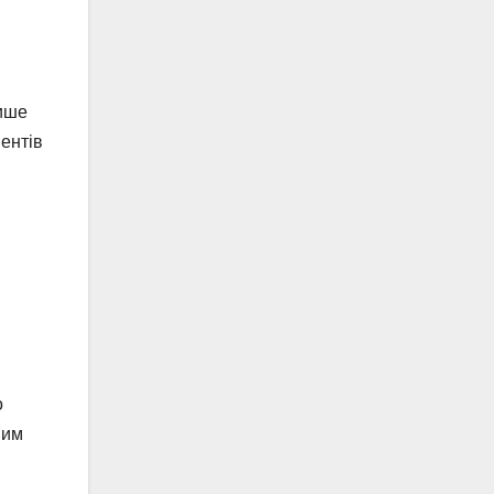
лише
ентів
о
ним