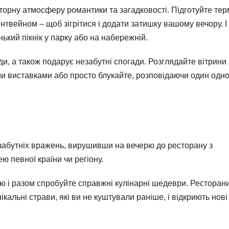
торну атмосферу романтики та загадковості. Підготуйте тер
твейном – щоб зігрітися і додати затишку вашому вечору. І
ький пікнік у парку або на набережній.
ди, а також подарує незабутні спогади. Розглядайте вітрини
и виставками або просто блукайте, розповідаючи один одн
незабутніх вражень, вирушивши на вечерю до ресторану з
 певної країни чи регіону.
ю і разом спробуйте справжні кулінарні шедеври. Ресторани
альні страви, які ви не куштували раніше, і відкриють нові