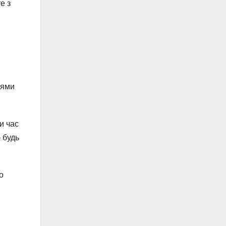
е з
нями
ти час
 будь
о