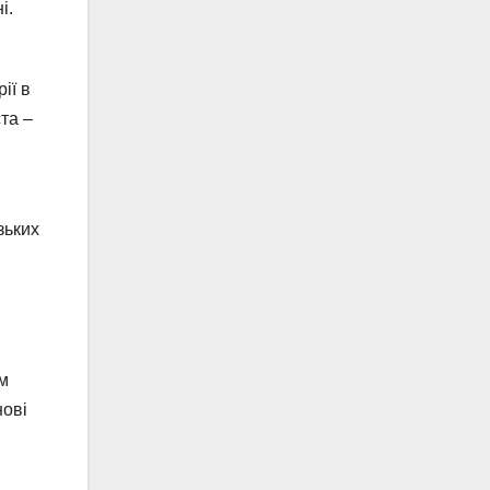
і.
ії в
та –
зьких
ом
нові