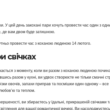
и. У цей день закохані пари хочуть провести час один з одн
е, де вам двом буде затишною.
бутньо провести час з коханою людиною 14 лютого.
и свічках
инається з моменту, коли ви разом з коханою людиною почин
шись разом у кухні, ви удвох створюєте не тільки смачні ст
ізки овочів, запахи приправ та посмішки один одному – все
любов’ю та теплом.
вершеності, ви збираєтесь у їдальні, прикрашеній свічками т
освітлення для вашої романтичної вечері. Ви насолоджуєтес