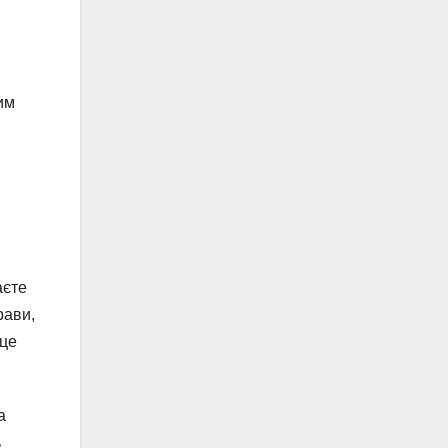
им
аєте
рави,
 це
а
ь