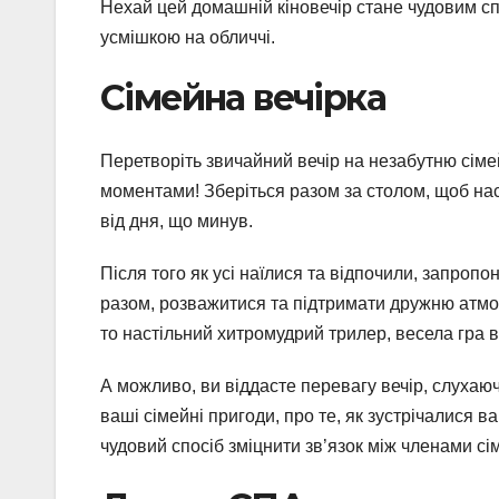
Нехай цей домашній кіновечір стане чудовим спо
усмішкою на обличчі.
Сімейна вечірка
Перетворіть звичайний вечір на незабутню сім
моментами! Зберіться разом за столом, щоб н
від дня, що минув.
Після того як усі наїлися та відпочили, запропон
разом, розважитися та підтримати дружню атмосф
то настільний хитромудрий трилер, весела гра 
А можливо, ви віддасте перевагу вечір, слухаюч
ваші сімейні пригоди, про те, як зустрічалися в
чудовий спосіб зміцнити зв’язок між членами сі