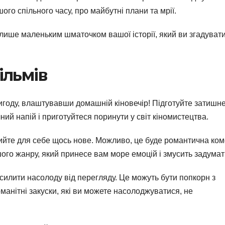
го спільного часу, про майбутні плани та мрії.
лише маленьким шматочком вашої історії, який ви згадуват
ільмів
игоду, влаштувавши домашній кіновечір! Підготуйте затишн
ний напій і приготуйтеся поринути у світ кіномистецтва.
рийте для себе щось нове. Можливо, це буде романтична ком
ншого жанру, який принесе вам море емоцій і змусить задумат
осилити насолоду від перегляду. Це можуть бути попкорн з
оманітні закуски, які ви можете насолоджуватися, не