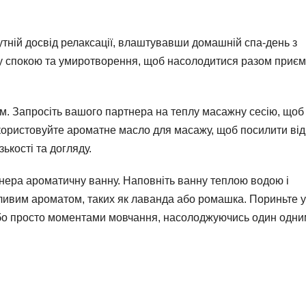
утній досвід релаксації, влаштувавши домашній спа-день з
у спокою та умиротворення, щоб насолодитися разом приє
м. Запросіть вашого партнера на теплу масажну сесію, щоб
икористовуйте ароматне масло для масажу, щоб посилити від
ькості та догляду.
тнера ароматичну ванну. Наповніть ванну теплою водою і
ійливим ароматом, таких як лаванда або ромашка. Пориньте у
бо просто моментами мовчання, насолоджуючись один одни