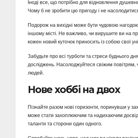
Іноді все, що потрібно для відновлення душевно
Чому б не зробити цю пригоду і не насолодити
Подорож на вихідні може бути чудовою нагодою 
іншому місті. Не важливо, чи вирушите ви на пр
кожен новий куточок приносить із собою свої ун
Забудьте про всі турботи та стреси буднього дн
досліджень. Насолоджуйтеся свіжим повітрям, 
людей.
Нове хоббі на двох
Пізнайте разом нові горизонти, поринувши у за
може стати захоплюючим та надихаючим досвідо
таланти та сторони один одного.