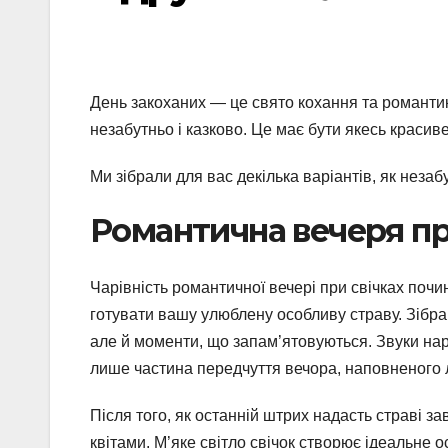
День закоханих — це свято кохання та романтик
незабутньо і казково. Це має бути якесь красив
Ми зібрали для вас декілька варіантів, як неза
Романтична вечеря пр
Чарівність романтичної вечері при свічках поч
готувати вашу улюблену особливу страву. Зібрав
але й моменти, що запам’ятовуються. Звуки нар
лише частина передчуття вечора, наповненого 
Після того, як останній штрих надасть страві за
квітами. М’яке світло свічок створює ідеальне 