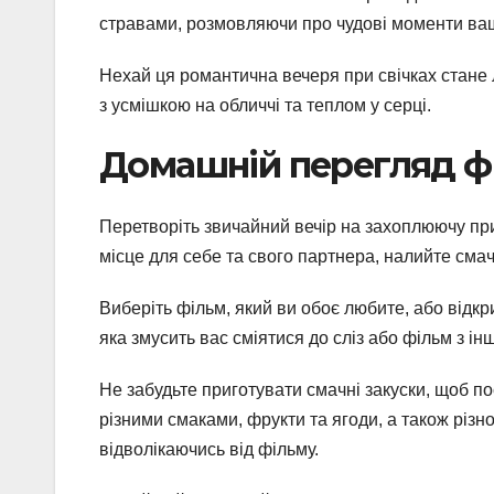
стравами, розмовляючи про чудові моменти вашо
Нехай ця романтична вечеря при свічках стане 
з усмішкою на обличчі та теплом у серці.
Домашній перегляд ф
Перетворіть звичайний вечір на захоплюючу пр
місце для себе та свого партнера, налийте смач
Виберіть фільм, який ви обоє любите, або відк
яка змусить вас сміятися до сліз або фільм з і
Не забудьте приготувати смачні закуски, щоб п
різними смаками, фрукти та ягоди, а також різн
відволікаючись від фільму.