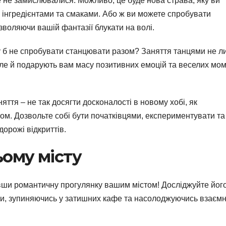
 не замислювалися. Можливо, це буде нова страва, яку ви
 інгредієнтами та смаками. Або ж ви можете спробувати
воляючи вашій фантазії блукати на волі.
му б не спробувати станцювати разом? Заняття танцями не 
але й подарують вам масу позитивних емоцій та веселих мом
яття – не так досягти досконалості в новому хобі, як
ом. Дозвольте собі бути початківцями, експериментувати та
орожі відкриттів.
ьому місту
вши романтичну прогулянку вашим містом! Досліджуйте йог
ми, зупиняючись у затишних кафе та насолоджуючись взаєм