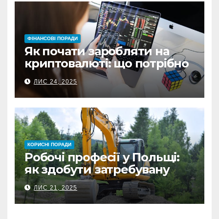
ФІНАНСОВІ ПОРАДИ
Як почати заробляти на
криптовалюті: що потрібно
знати перед першою
ЛИС 24, 2025
інвестицією
КОРИСНІ ПОРАДИ
Робочі професії у Польщі:
як здобути затребувану
спеціальність та заробляти
ЛИС 21, 2025
гідні гроші