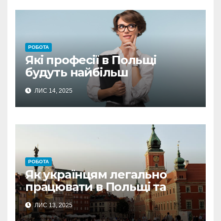
РОБОТА
Які професії в Польщі
будуть найбільш
затребувані у 2026 році
ЛИС 14, 2025
РОБОТА
Як українцям легально
працювати в Польщі та
отримати кредит
ЛИС 13, 2025