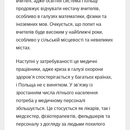
вчителі, адже освітня система Польщі
продовжує відчувати нестачу вчителів,
особливо в галузях математики, фізики та
іноземних мов. Очікується, що попит на
вчителів буде високим у найближчі роки,
особливо у сільській місцевості та невеликих
містах.
Наступні у затребуваності це медичні
працівники, адже криза в галузі охорони
здоров’я спостерігається у багатьох країнах,
і Польща не є винятком. У зв’язку із
зростанням числа літнього населення
потреба у медичному персоналі
збільшується. Це стосується як лікарів, так і
медсестер, фізіотерапевтів, фельдшерів та
персоналу з догляду за людьми похилого