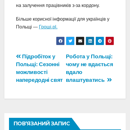
на залучення працівників з-за кордону.
Більше корисної інформації для українців у
Польщі —
Гроші.pl.
Навігація
Підробіток у
Робота у Польщі:
Польщі: Сезонні
чому не вдається
записів
можливості
вдало
напередодні свят
влаштуватись
ПОВ’ЯЗАНИЙ ЗАПИС