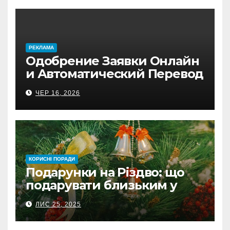
PЕКЛАМА
Одобрение Заявки Онлайн
и Автоматический Перевод
на Банковский Счёт.
ЧЕР 16, 2026
Проверь
КОРИСНІ ПОРАДИ
Подарунки на Різдво: що
подарувати близьким у
Польщі
ЛИС 25, 2025