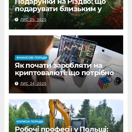
Подарунки на Різдво: що
подарувати близьким у
Польщі
ЛИС 25, 2025
ФІНАНСОВІ ПОРАДИ
Як почати заробляти на
криптовалюті: що потрібно
знати перед першою
ЛИС 24, 2025
інвестицією
КОРИСНІ ПОРАДИ
Робочі професії у Польщі: