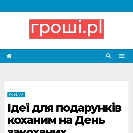
Skip
to
content
РОЗВАГИ
Ідеї для подарунків
коханим на День
закоханих