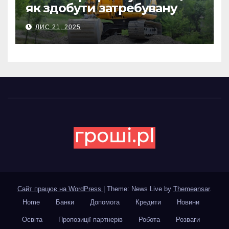
як здобути затребувану
спеціальність та заробляти
ЛИС 21, 2025
гідні гроші
Сайт працює на WordPress
|
Theme: News Live by
Themeansar
.
Home
Банки
Допомога
Кредити
Новини
Освіта
Пропозиції партнерів
Робота
Розваги