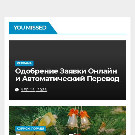
YOU MISSED
PЕКЛАМА
Одобрение Заявки Онлайн
и Автоматический Перевод
на Банковский Счёт.
ЧЕР 16, 2026
Проверь
КОРИСНІ ПОРАДИ