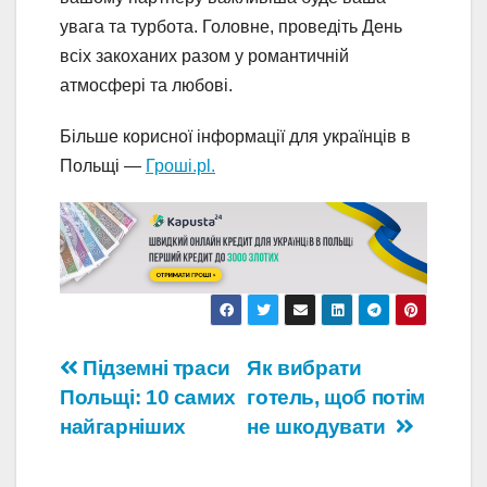
увага та турбота. Головне, проведіть День
всіх закоханих разом у романтичній
атмосфері та любові.
Більше корисної інформації для українців в
Польщі —
Гроші.pl.
Навігація
Підземні траси
Як вибрати
Польщі: 10 самих
готель, щоб потім
записів
найгарніших
не шкодувати