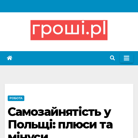
Skip
to
content
РОБОТА
Самозайнятість у
Польщі: плюси та
мінуси