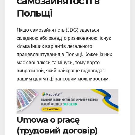
самозайнятості в
Польщі
Якщо самозайнятість (JDG) здається
складною або занадто ризикованою, існує
кілька інших варіантів легального
працевлаштування в Польщі. Кожен із них
має свої плюси та мінуси, тому варто
вибрати той, який найкраще відповідає
вашим цілям і фінансовим можливостям.
Umowa o pracę
(трудовий договір)