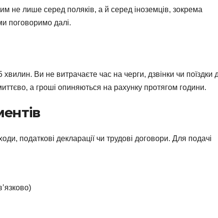
м не лише серед поляків, а й серед іноземців, зокрема
 ми поговоримо далі.
хвилин. Ви не витрачаєте час на черги, дзвінки чи поїздки 
миттєво, а гроші опиняються на рахунку протягом години.
ментів
оди, податкові декларації чи трудові договори. Для подачі
’язково)