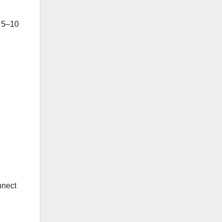
 5–10
nnect