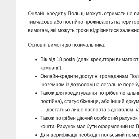
Онлайн-кредит у Польщі можуть отримати не лиш
тимчасово або постійно проживають на територі
вимогам, які можуть трохи відрізнятися залежно 
Основні вимоги до позичальника:
Вік від 18 років (деякі кредитори вимагают
компанії)
Онлайн-кредити доступні громадянам Поль
іноземцям із дозволом на легальне переб
Також для кредитування потрібен легальни
постійна), статус біженця, або інший док
— достатньо лише паспорта з дозволом 
Також потрібен діючий особистий рахунок (
кошти. Рахунок має бути оформлений на Ва
Для верифікації необхідні польський номе