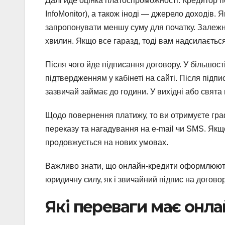
Далі йде оцінка платоспроможності. Кредитор п
InfoMonitor), а також іноді — джерело доходів.
запропонувати меншу суму для початку. Залежн
хвилин. Якщо все гаразд, тоді вам надсилається 
Після чого йде підписання договору. У більшос
підтвердженням у кабінеті на сайті. Після підпи
зазвичай займає до години. У вихідні або свят
Щодо повернення платижу, то ви отримуєте граф
переказу та нагадування на e-mail чи SMS. Якщ
продовжується на нових умовах.
Важливо знати, що онлайн-кредити оформлюють
юридичну силу, як і звичайний підпис на договор
Які переваги має онл