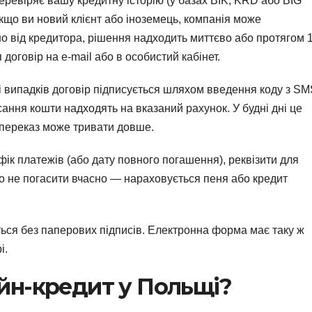
еревіряє вашу кредитну історію (у базах BIK, KRD або BIG
 Якщо ви новий клієнт або іноземець, компанія може
о від кредитора, рішення надходить миттєво або протягом 
договір на e-mail або в особистий кабінет.
ті випадків договір підписується шляхом введення коду з SM
сання кошти надходять на вказаний рахунок. У будні дні це
а переказ може тривати довше.
ік платежів (або дату повного погашення), реквізити для
о не погасити вчасно — нараховується пеня або кредит
ся без паперових підписів. Електронна форма має таку ж
і.
айн-кредит у Польщі?