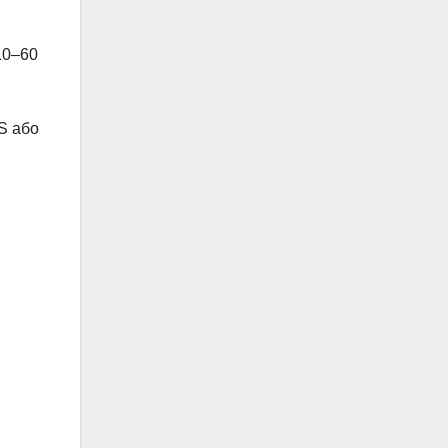
10–60
S або