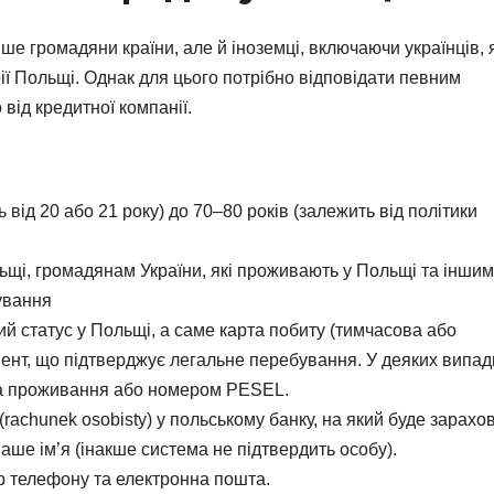
е громадяни країни, але й іноземці, включаючи українців, я
ї Польщі. Однак для цього потрібно відповідати певним
від кредитної компанії.
ь від 20 або 21 року) до 70–80 років (залежить від політики
щі, громадянам України, які проживають у Польщі та іншим
ування
й статус у Польщі, а саме карта побиту (тимчасова або
умент, що підтверджує легальне перебування. У деяких випад
на проживання або номером PESEL.
rachunek osobisty) у польському банку, на який буде зарахо
ше ім’я (інакше система не підтвердить особу).
р телефону та електронна пошта.