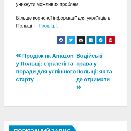
уникнути можливих проблем.
Більше корисної інформації для українців в
Польщі —
Гроші.pl.
Навігація
Продаж на Amazon
Водійські
у Польщі: стратегії та
права у
записів
поради для успішного
Польщі: як та
старту
де отримати