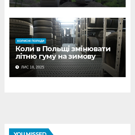
гідні гроші
КОРИСНІ ПОРАДИ
Коли в Польщі змінювати
літню гуму на зимову
ЛИС 18, 2025
YOU MISSED