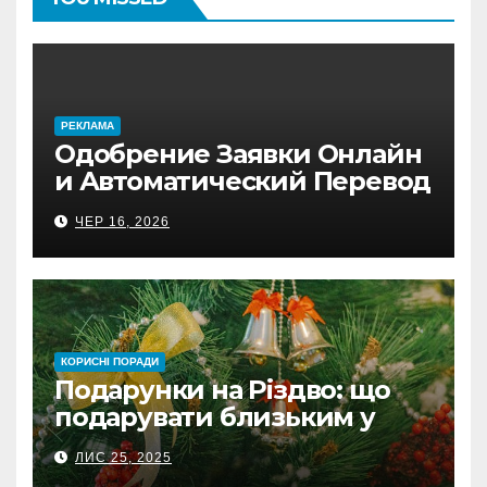
PЕКЛАМА
Одобрение Заявки Онлайн
и Автоматический Перевод
на Банковский Счёт.
ЧЕР 16, 2026
Проверь
КОРИСНІ ПОРАДИ
Подарунки на Різдво: що
подарувати близьким у
Польщі
ЛИС 25, 2025