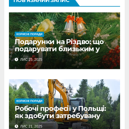
ПОВ’ЯЗАНИЙ ЗАПИС
КОРИСНІ ПОРАДИ
Подарунки на Різдво: що
подарувати близьким у
Польщі
ЛИС 25, 2025
КОРИСНІ ПОРАДИ
Робочі професії у Польщі:
як здобути затребувану
спеціальність та заробляти
ЛИС 21, 2025