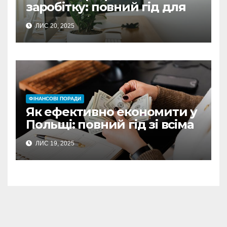
заробітку: повний гід для
українців у Польщі
ЛИС 20, 2025
ФІНАНСОВІ ПОРАДИ
Як ефективно економити у
Польщі: повний гід зі всіма
секретами
ЛИС 19, 2025