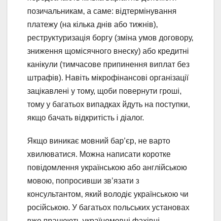
позичальникам, а саме: відтермінування
платежу (на кілька днів або тижнів),
реструктуризація боргу (зміна умов договору,
зниження щомісячного внеску) або кредитні
канікули (тимчасове припинення виплат без
штрафів). Навіть мікрофінансові організації
зацікавлені у тому, щоби повернути гроші,
тому у багатьох випадках йдуть на поступки,
якщо бачать відкритість і діалог.
Якщо виникає мовний бар’єр, не варто
хвилюватися. Можна написати коротке
повідомлення українською або англійською
мовою, попросивши зв’язати з
консультантом, який володіє українською чи
російською. У багатьох польських установах
вже працюють україномовні фахівці.