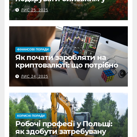
Польщі
ЛИС 25, 2025
ФІНАНСОВІ ПОРАДИ
Як почати заробляти на
криптовалюті: що потрібно
знати перед першою
ЛИС 24, 2025
інвестицією
КОРИСНІ ПОРАДИ
Робочі професії у Польщі:
як здобути затребувану