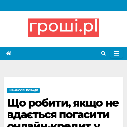
Skip
to
content
ФІНАНСОВІ ПОРАДИ
Що робити, якщо не
вдається погасити
онлайн‑кредит у