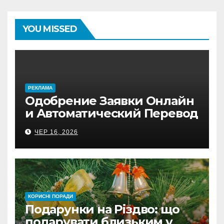
YOU MISSED
PЕКЛАМА
Одобрение Заявки Онлайн
и Автоматический Перевод
на Банковский Счёт.
ЧЕР 16, 2026
Проверь
КОРИСНІ ПОРАДИ
Подарунки на Різдво: що
подарувати близьким у