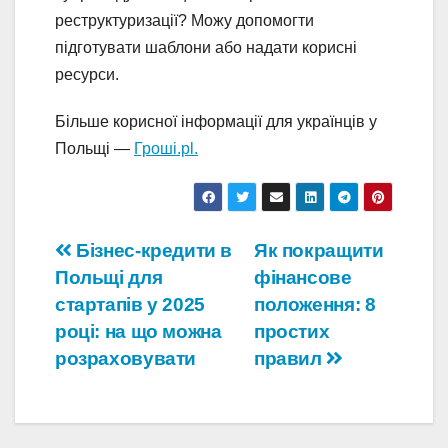
реструктуризації? Можу допомогти
підготувати шаблони або надати корисні
ресурси.
Більше корисної інформації для українців у
Польщі —
Гроші.pl.
Навігація
Бізнес-кредити в
Як покращити
Польщі для
фінансове
записів
стартапів у 2025
положення: 8
році: на що можна
простих
розраховувати
правил