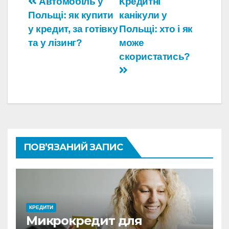
Навігація
Автомобіль у
Кредитні
Польщі: як купити
канікули у
записів
у кредит, за готівку
Польщі: хто і як
та у лізинг?
може
скористатись?
ПОВ’ЯЗАНИЙ ЗАПИС
КРЕДИТИ
Микрокредит для