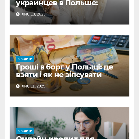
украинцев в Польше:
полное руководство по
ЛИС 13, 2025
выбору оптимального
решения
КРЕДИТИ
Гроші в борг у Польщі: де
взяти і як не зіпсувати
стосунки
ЛИС 11, 2025
КРЕДИТИ
Онлайн кредит для