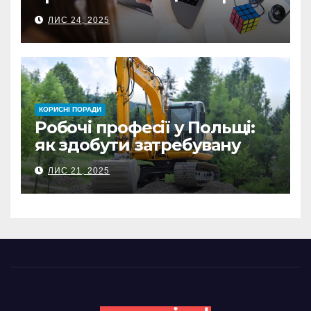
знати перед першою
ЛИС 24, 2025
інвестицією
КОРИСНІ ПОРАДИ
Робочі професії у Польщі:
як здобути затребувану
спеціальність та заробляти
ЛИС 21, 2025
гідні гроші