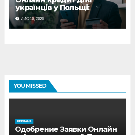
українців у Польщі:
повний гайд з отримання
ЛИС 10, 2025
фінансової підтримки
YOU MISSED
PЕКЛАМА
Одобрение Заявки Онлайн