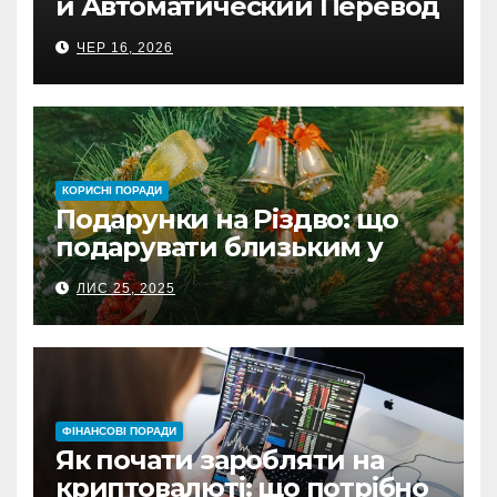
и Автоматический Перевод
на Банковский Счёт.
ЧЕР 16, 2026
Проверь
КОРИСНІ ПОРАДИ
Подарунки на Різдво: що
подарувати близьким у
Польщі
ЛИС 25, 2025
ФІНАНСОВІ ПОРАДИ
Як почати заробляти на
криптовалюті: що потрібно