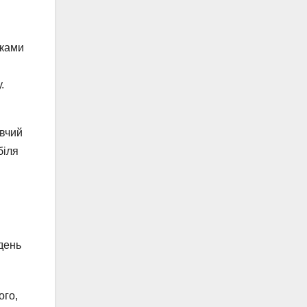
сками
.
ивчий
біля
день
ого,