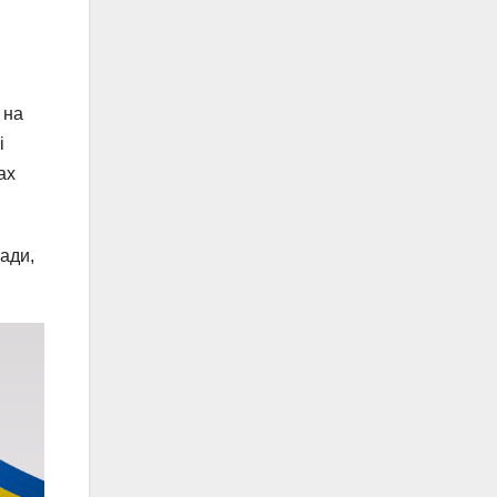
 на
і
ах
ади,