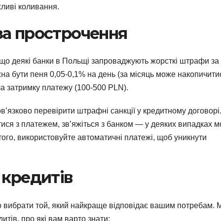
жливі коливання.
за прострочення
що деякі банки в Польщі запроваджують жорсткі штрафи за
на бути пеня 0,05-0,1% на день (за місяць може накопичити
за затримку платежу (100-500 PLN).
в’язково перевірити штрафні санкції у кредитному договорі
тися з платежем, зв’яжіться з банком — у деяких випадках 
того, використовуйте автоматичні платежі, щоб уникнути
 кредитів
иво вибрати той, який найкраще відповідає вашим потребам. 
итів, про які вам варто знати: