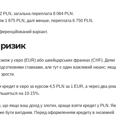
12 PLN, загальна переплата 8 064 PLN.
ж 1 875 PLN, далі менше, переплата 6 750 PLN.
иференційований варіант.
 ризик
 також у євро (EUR) або швейцарських франках (CHF). Деякі
ідсотковими ставками, але тут є один важливий нюанс: якщ
 зрости.
 кредит в євро за курсом 4,5 PLN за 1 EUR, а через два рок
ільшиться на 10-15%.
и, що якщо ваш дохід у злотих, краще взяти кредит у PLN. Я
оже бути вигідним. Перед оформленням кредиту в іноземній