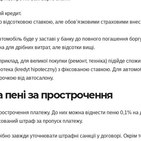
й кредит.
чою відсотковою ставкою, але обов’язковими страховими вне
томобіль буде у заставі у банку до повного погашення боргу
на для дрібних витрат, але відсотки вищі.
клад, для великої покупки (ремонт, техніка) підійде спож
потека (kredyt hipoteczny) з фіксованою ставкою. Для автомо
трочкою від автосалону.
 пені за прострочення
рострочення платежу. До них можна віднести пеню 0,1% на 
ксований штраф за пропуск платежу.
ібно завжди уточнювати штрафні санкції у договорі. Окрім т