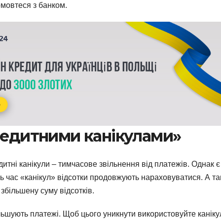
омовтеся з банком.
редитними канікулами»
итні канікули – тимчасове звільнення від платежів. Однак є
сь час «канікул» відсотки продовжують нараховуватися. А т
 збільшену суму відсотків.
льшують платежі. Щоб цього уникнути використовуйте каніку