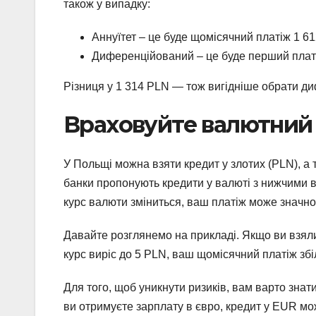
також у випадку:
Аннуїтет – це буде щомісячний платіж 1 6
Диференційований – це буде перший платі
Різниця у 1 314 PLN — тож вигідніше обрати д
Враховуйте валютний
У Польщі можна взяти кредит у злотих (PLN), а
банки пропонують кредити у валюті з нижчими в
курс валюти зміниться, ваш платіж може значно
Давайте розглянемо на прикладі. Якщо ви взяли
курс виріс до 5 PLN, ваш щомісячний платіж зб
Для того, щоб уникнути ризиків, вам варто знат
ви отримуєте зарплату в євро, кредит у EUR м