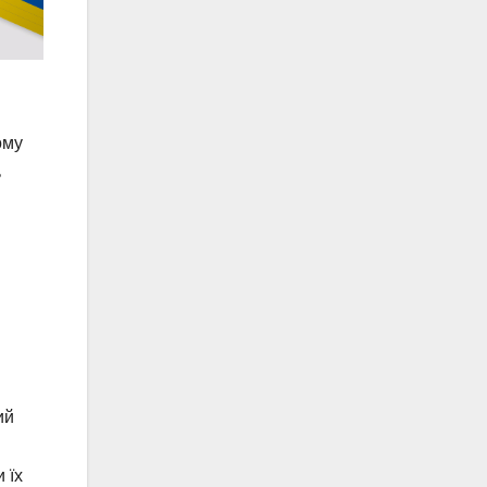
ому
ь
ий
 їх