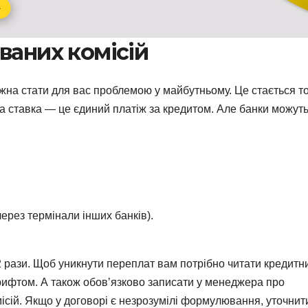
ваних комісій
на стати для вас проблемою у майбутньому. Це стається т
а ставка — це єдиний платіж за кредитом. Але банки можут
ерез термінали інших банків).
5-2 рази. Щоб уникнути переплат вам потрібно читати кредитн
рифтом. А також обовʼязково записати у менеджера про
місій. Якщо у договорі є незрозумілі формулювання, уточнити