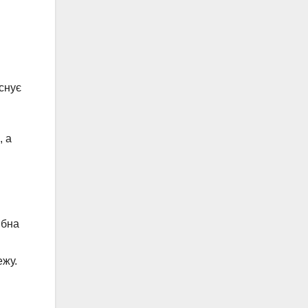
існує
, а
ібна
ежу.