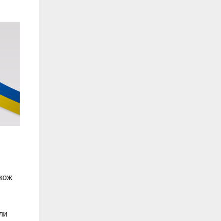
акож
ли