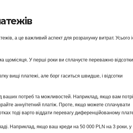
латежів
тежів, а це важливий аспект для розрахунку витрат. Усього 
ма щомісяця. У перші роки ви сплачуєте переважно відсотки
ку вищі платежі, але борг гаситься швидше, і відсотки
ід ваших потреб та можливостей. Наприклад, якщо вам потр
ирайте аннуїтетний платіж. Проте, якщо можете сплачувати
сотках тоді варто віддати перевагу диференційованому плат
ді. Наприклад, якщо ваш креди на 50 000 PLN на 3 роки, у