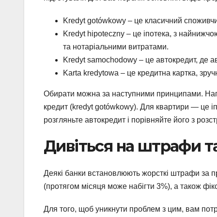
Kredyt gotówkowy – це класичний споживчи
Kredyt hipoteczny – це іпотека, з найниж
та нотаріальними витратами.
Kredyt samochodowy – це автокредит, де ав
Karta kredytowa – це кредитна картка, зруч
Обирати можна за наступними принципами. Напри
кредит (kredyt gotówkowy). Для квартири — це і
розгляньте автокредит і порівняйте його з розс
Дивіться на штрафи та
Деякі банки встановлюють жорсткі штрафи за п
(протягом місяця може набігти 3%), а також фі
Для того, щоб уникнути проблем з цим, вам потр