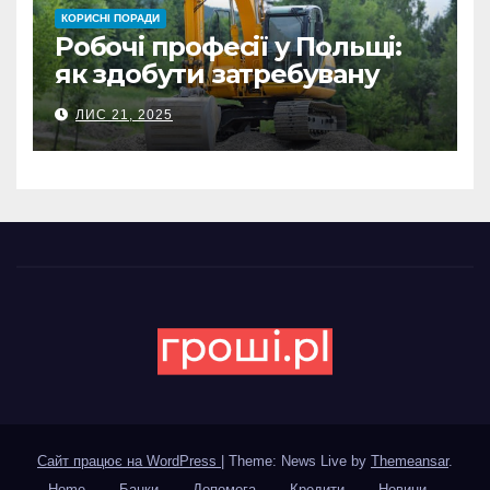
КОРИСНІ ПОРАДИ
Робочі професії у Польщі:
як здобути затребувану
спеціальність та заробляти
ЛИС 21, 2025
гідні гроші
Сайт працює на WordPress
|
Theme: News Live by
Themeansar
.
Home
Банки
Допомога
Кредити
Новини