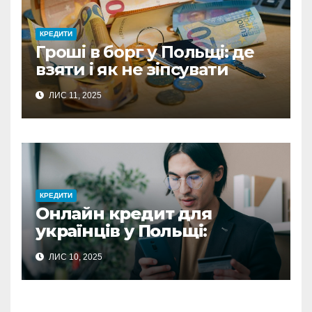
КРЕДИТИ
Гроші в борг у Польщі: де
взяти і як не зіпсувати
стосунки
ЛИС 11, 2025
КРЕДИТИ
Онлайн кредит для
українців у Польщі:
повний гайд з отримання
ЛИС 10, 2025
фінансової підтримки