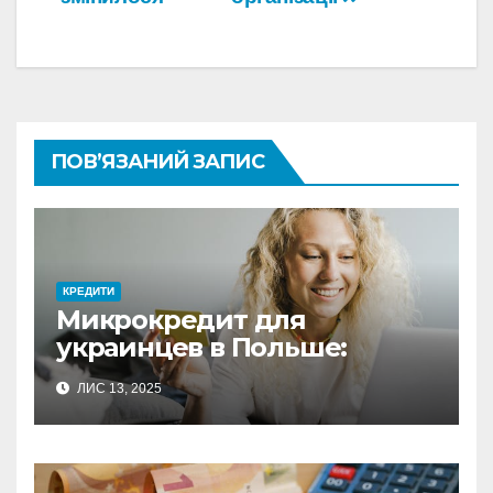
ПОВ’ЯЗАНИЙ ЗАПИС
КРЕДИТИ
Микрокредит для
украинцев в Польше:
полное руководство по
ЛИС 13, 2025
выбору оптимального
решения