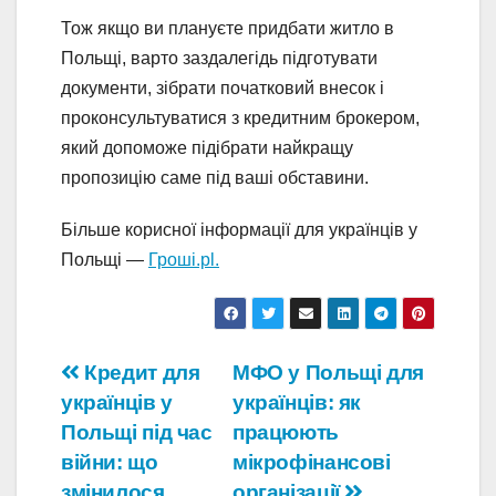
Тож якщо ви плануєте придбати житло в
Польщі, варто заздалегідь підготувати
документи, зібрати початковий внесок і
проконсультуватися з кредитним брокером,
який допоможе підібрати найкращу
пропозицію саме під ваші обставини.
Більше корисної інформації для українців у
Польщі —
Гроші.pl.
Навігація
Кредит для
МФО у Польщі для
українців у
українців: як
записів
Польщі під час
працюють
війни: що
мікрофінансові
змінилося
організації