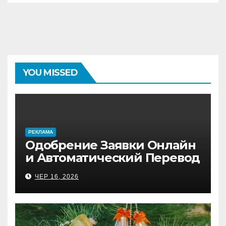
YOU MISSED
PЕКЛАМА
Одобрение Заявки Онлайн
и Автоматический Перевод
на Банковский Счёт.
ЧЕР 16, 2026
Проверь