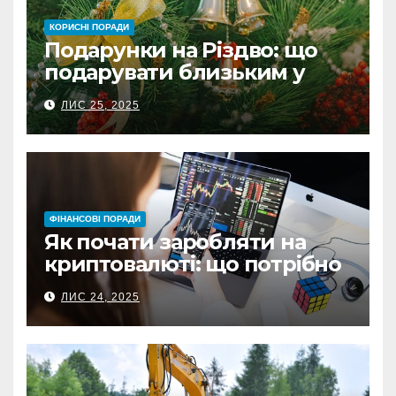
КОРИСНІ ПОРАДИ
Подарунки на Різдво: що
подарувати близьким у
Польщі
ЛИС 25, 2025
ФІНАНСОВІ ПОРАДИ
Як почати заробляти на
криптовалюті: що потрібно
знати перед першою
ЛИС 24, 2025
інвестицією