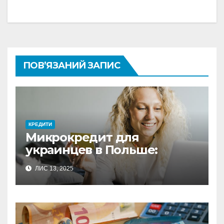
ПОВ’ЯЗАНИЙ ЗАПИС
КРЕДИТИ
Микрокредит для
украинцев в Польше:
полное руководство по
ЛИС 13, 2025
выбору оптимального
решения