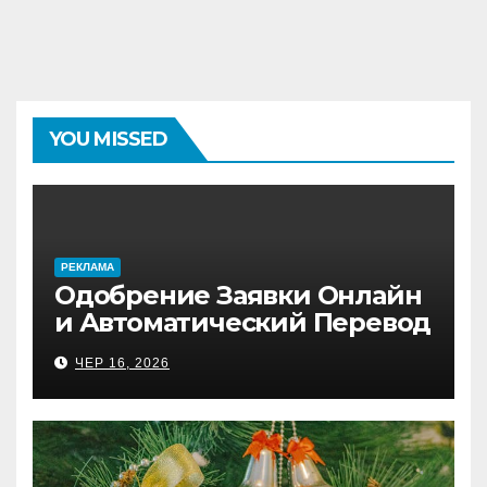
YOU MISSED
PЕКЛАМА
Одобрение Заявки Онлайн
и Автоматический Перевод
на Банковский Счёт.
ЧЕР 16, 2026
Проверь