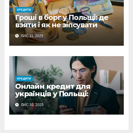
КРЕДИТИ
Гроші в борг у Польщі: де
взяти і як не зіпсувати
стосунки
ЛИС 11, 2025
КРЕДИТИ
Онлайн кредит для
українців у Польщі:
повний гайд з отримання
ЛИС 10, 2025
фінансової підтримки