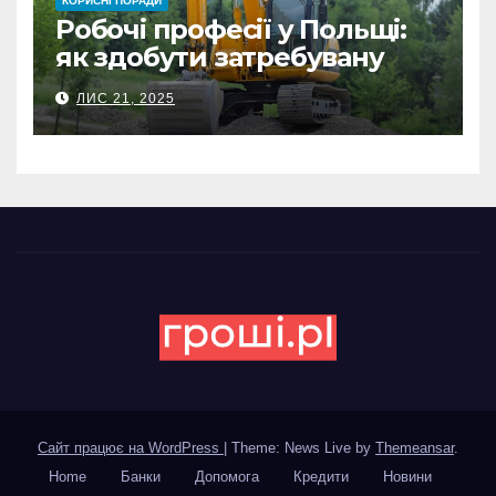
КОРИСНІ ПОРАДИ
Робочі професії у Польщі:
як здобути затребувану
спеціальність та заробляти
ЛИС 21, 2025
гідні гроші
Сайт працює на WordPress
|
Theme: News Live by
Themeansar
.
Home
Банки
Допомога
Кредити
Новини