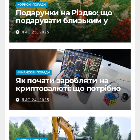
КОРИСНІ ПОРАДИ
Подарунки на Різдво: що
подарувати близьким у
Польщі
ЛИС 25, 2025
ФІНАНСОВІ ПОРАДИ
Як почати заробляти на
криптовалюті: що потрібно
знати перед першою
ЛИС 24, 2025
інвестицією