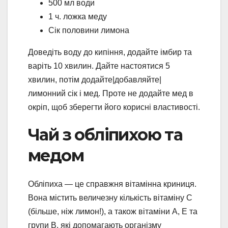
500 мл води
1 ч. ложка меду
Сік половини лимона
Доведіть воду до кипіння, додайте імбир та
варіть 10 хвилин. Дайте настоятися 5
хвилин, потім додайте|добавляйте|
лимонний сік і мед. Проте не додайте мед в
окріп, щоб зберегти його корисні властивості.
Чай з обліпихою та
медом
Обліпиха — це справжня вітамінна криниця.
Вона містить величезну кількість вітаміну C
(більше, ніж лимон!), а також вітаміни A, E та
групи B, які допомагають організму