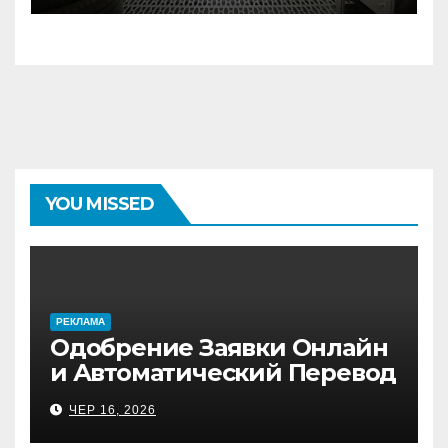
YOU MISSED
PЕКЛАМА
Одобрение Заявки Онлайн
и Автоматический Перевод
на Банковский Счёт.
ЧЕР 16, 2026
Проверь