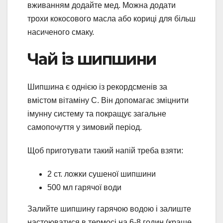
вживанням додайте мед. Можна додати
трохи кокосового масла або кориці для більш
насиченого смаку.
Чай із шипшини
Шипшина є однією із рекордсменів за
вмістом вітаміну C. Він допомагає зміцнити
імунну систему та покращує загальне
самопочуття у зимовий період.
Щоб приготувати такий напій треба взяти:
2 ст. ложки сушеної шипшини
500 мл гарячої води
Залийте шипшину гарячою водою і залиште
настоюватися в термосі на 6-8 годин (краще