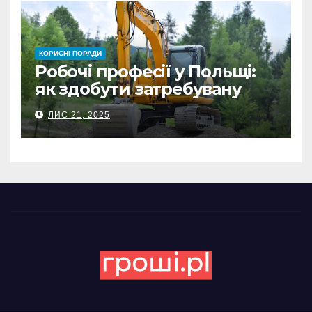
КОРИСНІ ПОРАДИ
Робочі професії у Польщі:
як здобути затребувану
спеціальність та заробляти
ЛИС 21, 2025
гідні гроші