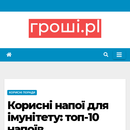
Skip
to
content
КОРИСНІ ПОРАДИ
Корисні напої для
імунітету: топ-10
напоїв