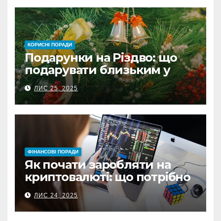
КОРИСНІ ПОРАДИ
Подарунки на Різдво: що
подарувати близьким у
Польщі
ЛИС 25, 2025
ФІНАНСОВІ ПОРАДИ
Як почати заробляти на
криптовалюті: що потрібно
знати перед першою
ЛИС 24, 2025
інвестицією