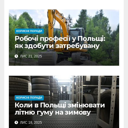
КОРИСНІ ПОРАДИ
Робочі професії у Польщі:
як здобути затребувану
спеціальність та заробляти
ЛИС 21, 2025
гідні гроші
КОРИСНІ ПОРАДИ
Коли в Польщі змінювати
літню гуму на зимову
ЛИС 18, 2025