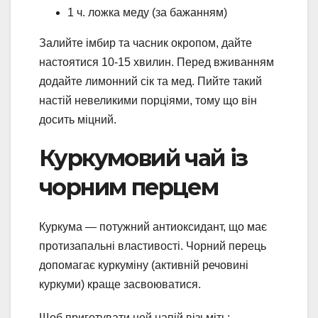
1 ч. ложка меду (за бажанням)
Залийте імбир та часник окропом, дайте
настоятися 10-15 хвилин. Перед вживанням
додайте лимонний сік та мед. Пийте такий
настій невеликими порціями, тому що він
досить міцний.
Куркумовий чай із
чорним перцем
Куркума — потужний антиоксидант, що має
протизапальні властивості. Чорний перець
допомагає куркуміну (активній речовині
куркуми) краще засвоюватися.
Щоб приготувати цей напій візьміть: