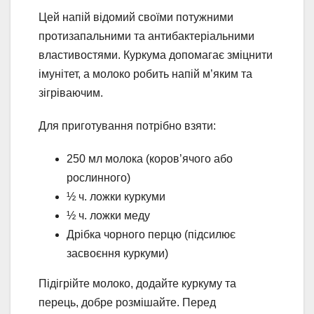
Цей напій відомий своїми потужними
протизапальними та антибактеріальними
властивостями. Куркума допомагає зміцнити
імунітет, а молоко робить напій м’яким та
зігріваючим.
Для приготування потрібно взяти:
250 мл молока (коров’ячого або
рослинного)
½ ч. ложки куркуми
½ ч. ложки меду
Дрібка чорного перцю (підсилює
засвоєння куркуми)
Підігрійте молоко, додайте куркуму та
перець, добре розмішайте. Перед