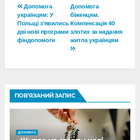
Навігація
Допомога
Допомога
українцям: У
біженцям.
записів
Польщі з’явились
Компенсація 40
дві нові програми
злотих за надання
фіндопомоги
житла українцям
ПОВ’ЯЗАНИЙ ЗАПИС
ДОПОМОГА