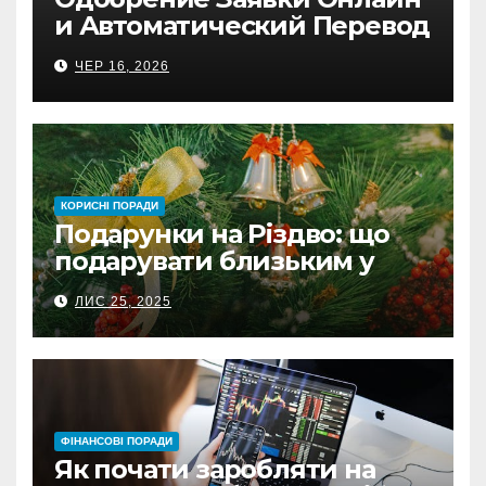
и Автоматический Перевод
на Банковский Счёт.
ЧЕР 16, 2026
Проверь
КОРИСНІ ПОРАДИ
Подарунки на Різдво: що
подарувати близьким у
Польщі
ЛИС 25, 2025
ФІНАНСОВІ ПОРАДИ
Як почати заробляти на