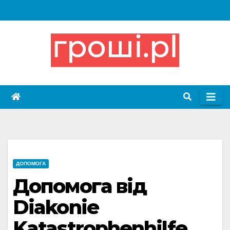
Skip
to
content
ДОПОМОГА
Допомога від
Diakonie
Katastrophenhilfe