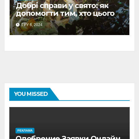
Добрі справи у свято: як
допомогти тим, хто цього
потребує?
ГРУ 6, 2024
YOU MISSED
PЕКЛАМА
Одобрение Заявки Онлайн