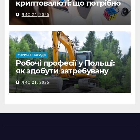
криптовалюті: що потрібно
знати перед першою
ЛИС 24, 2025
інвестицією
КОРИСНІ ПОРАДИ
Робочі професії у Польщі:
як здобути затребувану
спеціальність та заробляти
ЛИС 21, 2025
гідні гроші