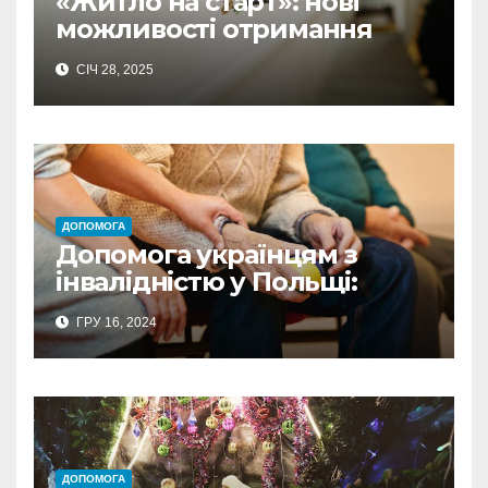
«Житло на старт»: нові
можливості отримання
кредиту під 0% у Польщі
СІЧ 28, 2025
ДОПОМОГА
Допомога українцям з
інвалідністю у Польщі:
ресурси та можливості
ГРУ 16, 2024
ДОПОМОГА