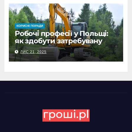
КОРИСНІ ПОРАДИ
Робочі професії у Польщі:
як здобути затребувану
спеціальність та заробляти
ЛИС 21, 2025
гідні гроші