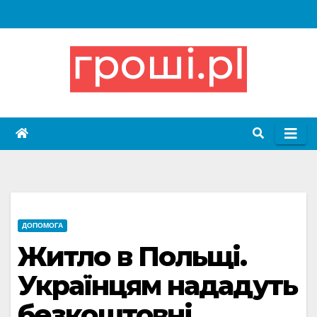
Skip
to
content
ДОПОМОГА
Житло в Польщі.
Українцям нададуть
безкоштовні