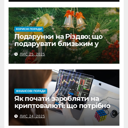
КОРИСНІ ПОРАДИ
Подарунки на Різдво: що
подарувати близьким у
Польщі
ЛИС 25, 2025
ФІНАНСОВІ ПОРАДИ
Як почати заробляти на
криптовалюті: що потрібно
знати перед першою
ЛИС 24, 2025
інвестицією