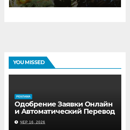
YOU MISSED
PЕКЛАМА
Одобрение Заявки Онлайн
и Автоматический Перевод
на Банковский Счёт.
ЧЕР 16, 2026
Проверь